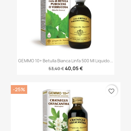
GEMMO 10+ Betulla Bianca Linfa 500 Ml Liquido...
40,05 €
53,40 €
-25%
favorite_border