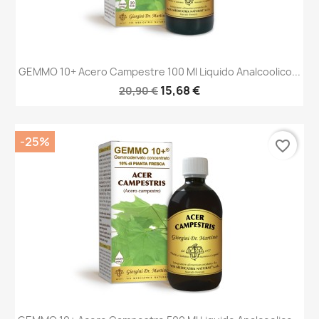
GEMMO 10+ Acero Campestre 100 Ml Liquido Analcoolico...
15,68 €
20,90 €
-25%
favorite_border