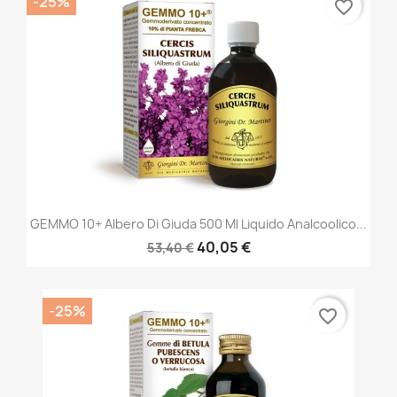
-25%
favorite_border
GEMMO 10+ Albero Di Giuda 500 Ml Liquido Analcoolico...
40,05 €
53,40 €
-25%
favorite_border