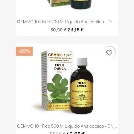
GEMMO 10+ Fico 200 Ml Liquido Analcoolico - Dr....
23,18 €
30,90 €
-25%
favorite_border
GEMMO 10+ Fico 500 Ml Liquido Analcoolico - Dr....
40,05 €