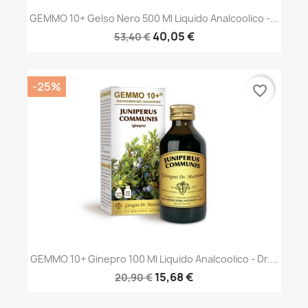
GEMMO 10+ Gelso Nero 500 Ml Liquido Analcoolico -...
40,05 €
53,40 €
-25%
favorite_border
GEMMO 10+ Ginepro 100 Ml Liquido Analcoolico - Dr....
15,68 €
20,90 €