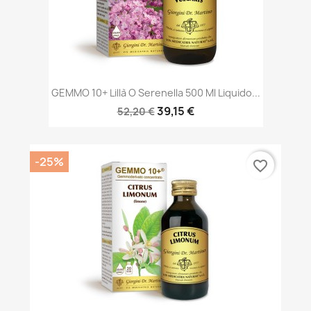
GEMMO 10+ Lillà O Serenella 500 Ml Liquido...
39,15 €
52,20 €
-25%
favorite_border