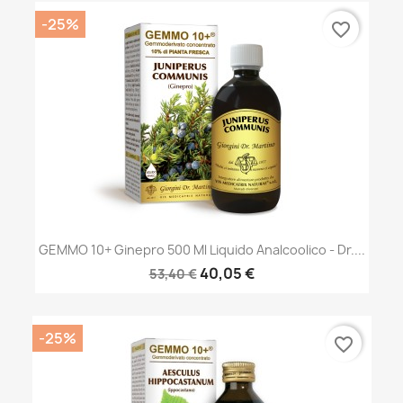
-25%
favorite_border
GEMMO 10+ Ginepro 500 Ml Liquido Analcoolico - Dr....
40,05 €
53,40 €
-25%
favorite_border