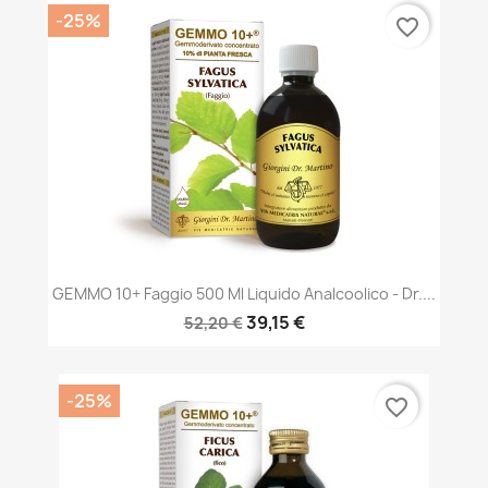
-25%
favorite_border
GEMMO 10+ Faggio 500 Ml Liquido Analcoolico - Dr....
39,15 €
52,20 €
-25%
favorite_border