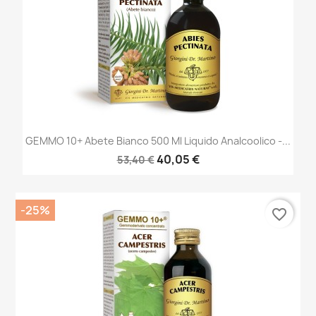
GEMMO 10+ Abete Bianco 500 Ml Liquido Analcoolico -...
40,05 €
53,40 €
-25%
favorite_border