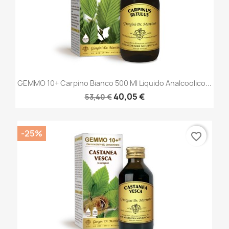
GEMMO 10+ Carpino Bianco 500 Ml Liquido Analcoolico...
40,05 €
53,40 €
-25%
favorite_border