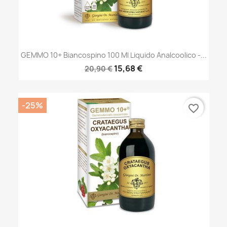
GEMMO 10+ Biancospino 100 Ml Liquido Analcoolico -...
15,68 €
20,90 €
-25%
favorite_border