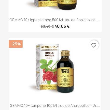
GEMMO 10+ Ippocastano 500 Ml Liquido Analcoolico -...
40,05 €
53,40 €
-25%
favorite_border
GEMMO 10+ Lampone 100 Ml Liquido Analcoolico - Dr....