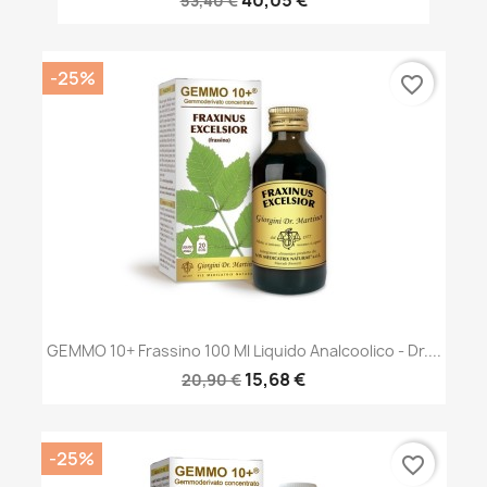
53,40 €
-25%
favorite_border
GEMMO 10+ Frassino 100 Ml Liquido Analcoolico - Dr....
15,68 €
20,90 €
-25%
favorite_border