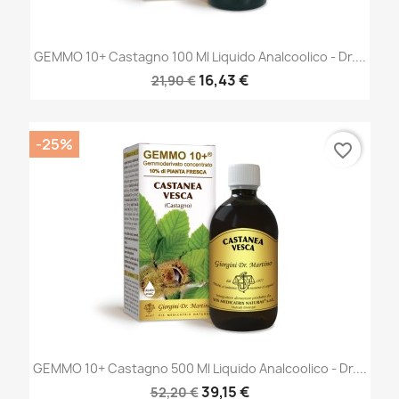
GEMMO 10+ Castagno 100 Ml Liquido Analcoolico - Dr....
16,43 €
21,90 €
-25%
favorite_border
GEMMO 10+ Castagno 500 Ml Liquido Analcoolico - Dr....
39,15 €
52,20 €