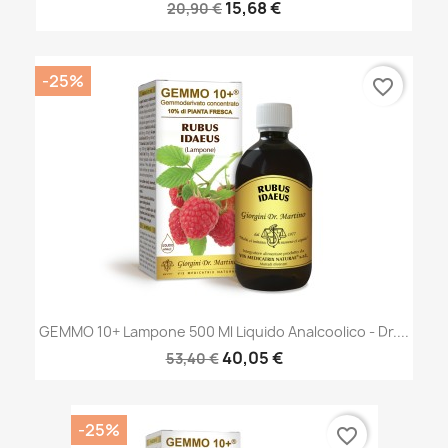
15,68 €
20,90 €
-25%
favorite_border
GEMMO 10+ Lampone 500 Ml Liquido Analcoolico - Dr....
40,05 €
53,40 €
-25%
favorite_border