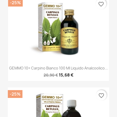
-25%
favorite_border
GEMMO 10+ Carpino Bianco 100 Ml Liquido Analcoolico...
15,68 €
20,90 €
-25%
favorite_border