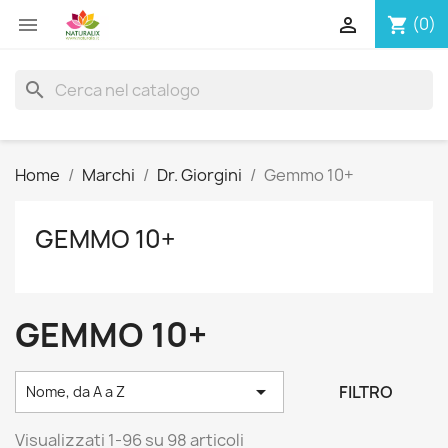


(0)
shopping_cart
search
Home
Marchi
Dr. Giorgini
Gemmo 10+
GEMMO 10+
GEMMO 10+

FILTRO
Nome, da A a Z
Visualizzati 1-96 su 98 articoli