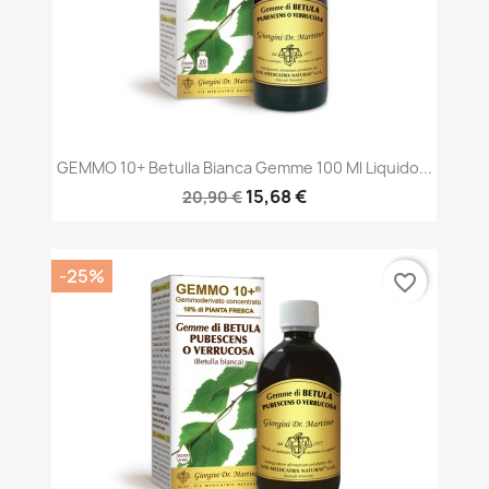
GEMMO 10+ Betulla Bianca Gemme 100 Ml Liquido...
15,68 €
20,90 €
-25%
favorite_border