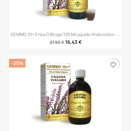
GEMMO 10+ Erica O Brugo 100 Ml Liquido Analcoolico -...
16,43 €
21,90 €
-25%
favorite_border