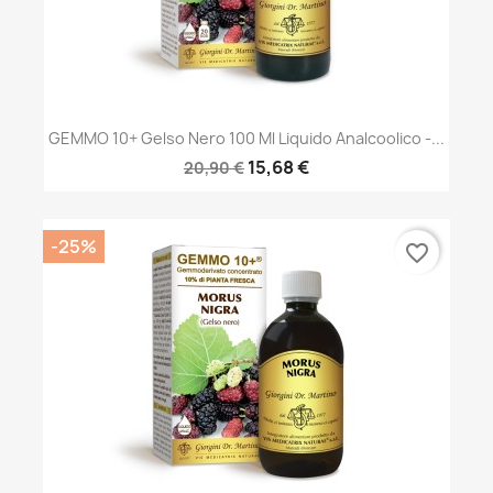
GEMMO 10+ Gelso Nero 100 Ml Liquido Analcoolico -...
15,68 €
20,90 €
-25%
favorite_border