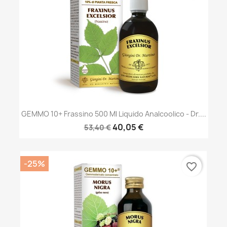
GEMMO 10+ Frassino 500 Ml Liquido Analcoolico - Dr....
40,05 €
53,40 €
-25%
favorite_border