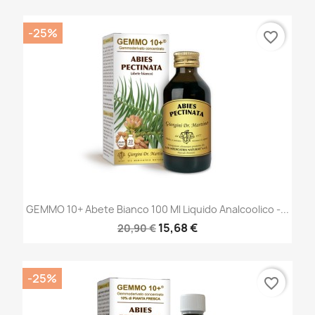
-25%
favorite_border
GEMMO 10+ Abete Bianco 100 Ml Liquido Analcoolico -...
15,68 €
20,90 €
-25%
favorite_border