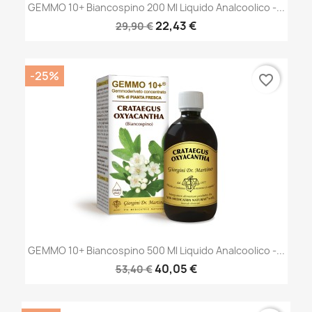
GEMMO 10+ Biancospino 200 Ml Liquido Analcoolico -...
22,43 €
29,90 €
-25%
favorite_border
GEMMO 10+ Biancospino 500 Ml Liquido Analcoolico -...
40,05 €
53,40 €