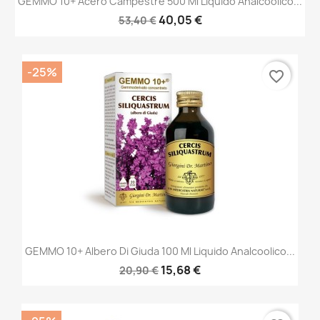
GEMMO 10+ Acero Campestre 500 Ml Liquido Analcoolico...
40,05 €
53,40 €
-25%
favorite_border
GEMMO 10+ Albero Di Giuda 100 Ml Liquido Analcoolico...
15,68 €
20,90 €