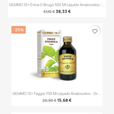
GEMMO 10+ Erica O Brugo 500 Ml Liquido Analcoolico -...
38,33 €
51,10 €
-25%
favorite_border
GEMMO 10+ Faggio 100 Ml Liquido Analcoolico - Dr....
15,68 €
20,90 €