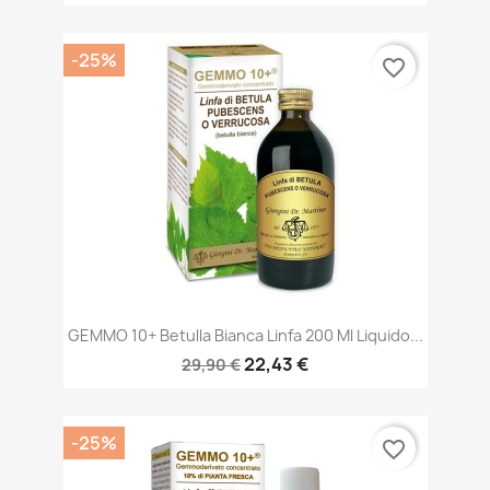
-25%
favorite_border
GEMMO 10+ Betulla Bianca Linfa 200 Ml Liquido...
22,43 €
29,90 €
-25%
favorite_border