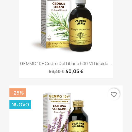
GEMMO 10+ Cedro Del Libano 500 Ml Liquido...
40,05 €
53,40 €
-25%
favorite_border
NUOVO