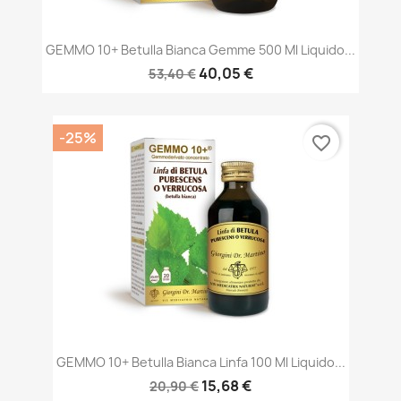
GEMMO 10+ Betulla Bianca Gemme 500 Ml Liquido...
40,05 €
53,40 €
-25%
favorite_border
GEMMO 10+ Betulla Bianca Linfa 100 Ml Liquido...
15,68 €
20,90 €