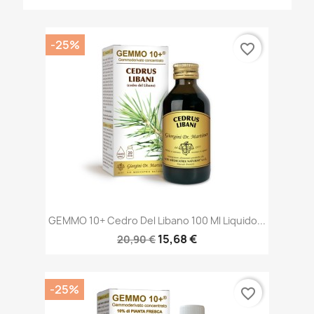
-25%
favorite_border
GEMMO 10+ Cedro Del Libano 100 Ml Liquido...
15,68 €
20,90 €
-25%
favorite_border