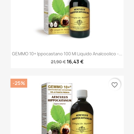
GEMMO 10+ Ippocastano 100 Ml Liquido Analcoolico -...
16,43 €
21,90 €
-25%
favorite_border