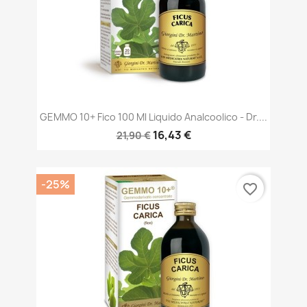
GEMMO 10+ Fico 100 Ml Liquido Analcoolico - Dr....
16,43 €
21,90 €
-25%
favorite_border