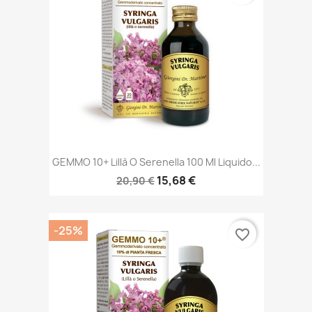
GEMMO 10+ Lillà O Serenella 100 Ml Liquido...
15,68 €
20,90 €
-25%
favorite_border