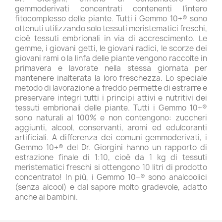
gemmoderivati concentrati contenenti l’intero
fitocomplesso delle piante. Tutti i Gemmo 10+® sono
ottenuti utilizzando solo tessuti meristematici freschi,
cioè tessuti embrionali in via di accrescimento. Le
gemme, i giovani getti, le giovani radici, le scorze dei
giovani rami o la linfa delle piante vengono raccolte in
primavera e lavorate nella stessa giornata per
mantenere inalterata la loro freschezza. Lo speciale
metodo di lavorazione a freddo permette di estrarre e
preservare integri tutti i principi attivi e nutritivi dei
tessuti embrionali delle piante. Tutti i Gemmo 10+®
sono naturali al 100% e non contengono: zuccheri
aggiunti, alcool, conservanti, aromi ed edulcoranti
artificiali. A differenza dei comuni gemmoderivati, i
Gemmo 10+® del Dr. Giorgini hanno un rapporto di
estrazione finale di 1:10, cioè da 1 kg di tessuti
meristematici freschi si ottengono 10 litri di prodotto
concentrato! In più, i Gemmo 10+® sono analcoolici
(senza alcool) e dal sapore molto gradevole, adatto
anche ai bambini.