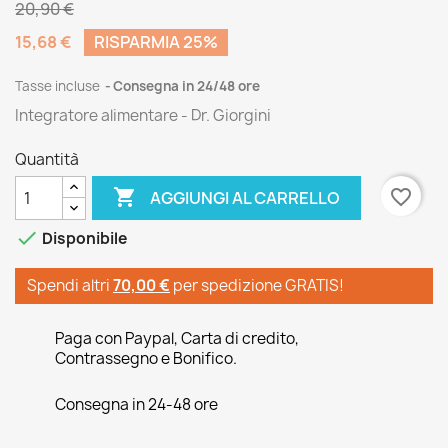
20,90 €
15,68 €
RISPARMIA 25%
Tasse incluse
Consegna in 24/48 ore
Integratore alimentare - Dr. Giorgini
Quantità

favorite_border
AGGIUNGI AL CARRELLO

Disponibile
Spendi altri
70,00 €
per spedizione GRATIS!
Paga con Paypal, Carta di credito,
Contrassegno e Bonifico.
Consegna in 24-48 ore