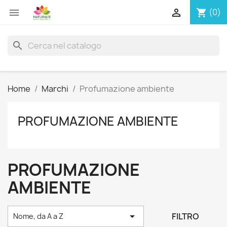


(0)
shopping_cart
search
Home
Marchi
Profumazione ambiente
PROFUMAZIONE AMBIENTE
PROFUMAZIONE
AMBIENTE

FILTRO
Nome, da A a Z