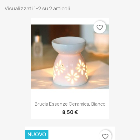
Visualizzati 1-2 su 2 articoli
favorite_border
Brucia Essenze Ceramica, Bianco
8,50 €
NUOVO
favorite_border