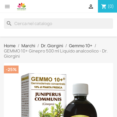


(0)
shopping_cart
search
Home
Marchi
Dr. Giorgini
Gemmo 10+
GEMMO 10+ Ginepro 500 ml Liquido analcoolico - Dr.
Giorgini
-25%