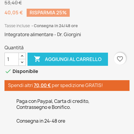
53,40 €
40,05 €
RISPARMIA 25%
Tasse incluse
Consegna in 24/48 ore
Integratore alimentare - Dr. Giorgini
Quantità

favorite_border
AGGIUNGI AL CARRELLO

Disponibile
Spendi altri
70,00 €
per spedizione GRATIS!
Paga con Paypal, Carta di credito,
Contrassegno e Bonifico.
Consegna in 24-48 ore