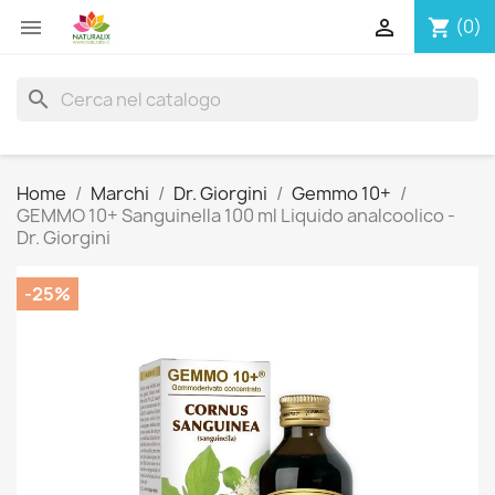


(0)
shopping_cart
search
Home
Marchi
Dr. Giorgini
Gemmo 10+
GEMMO 10+ Sanguinella 100 ml Liquido analcoolico -
Dr. Giorgini
-25%