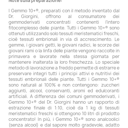
Note sulla preparazione:
I Gemmo 10+®, preparati con il metodo inventato dal
Dr. Giorgini, offrono al consumatore dei
gemmoderivati concentrati contenenti l’intero
fitocomplesso delle piante. Tutti i Gemmo 10+® sono
ottenuti utilizzando solo tessuti meristematici freschi,
cioè tessuti embrionali in via di accrescimento. Le
gemme, i giovani getti, le giovani radici, le scorze dei
giovani rami o la linfa delle piante vengono raccolte in
primavera e lavorate nella stessa giornata per
mantenere inalterata la loro freschezza. Lo speciale
metodo di lavorazione a freddo permette di estrarre e
preservare integri tutti i principi attivi e nutritivi dei
tessuti embrionali delle piante. Tutti i Gemmo 10+®
sono naturali al 100% e non contengono: zuccheri
aggiunti, alcool, conservanti, aromi ed edulcoranti
artificiali. A differenza dei comuni gemmoderivati, i
Gemmo 10+® del Dr. Giorgini hanno un rapporto di
estrazione finale di 1:10, cioè da 1 kg di tessuti
meristematici freschi si ottengono 10 litri di prodotto
concentrato! In più, i Gemmo 10+® sono analcoolici
(senza alcool) e dal sapore molto gradevole, adatto