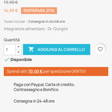
19,90 €
14,93 €
RISPARMIA 25%
Tasse incluse
Consegna in 24/48 ore
Integratore alimentare - Dr. Giorgini
Quantità

favorite_border
AGGIUNGI AL CARRELLO

Disponibile
Spendi altri
70,00 €
per spedizione GRATIS!
Paga con Paypal, Carta di credito,
Contrassegno e Bonifico.
Consegna in 24-48 ore