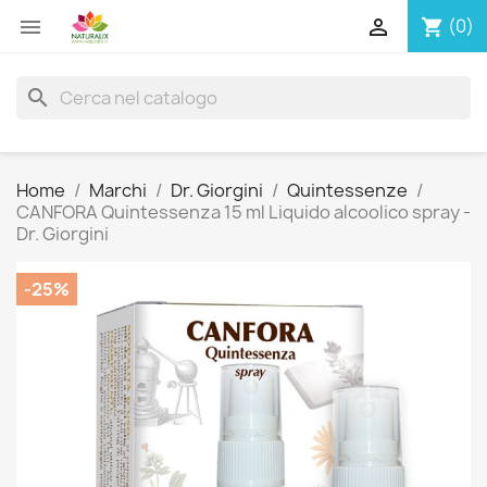


(0)
shopping_cart
search
Home
Marchi
Dr. Giorgini
Quintessenze
CANFORA Quintessenza 15 ml Liquido alcoolico spray -
Dr. Giorgini
-25%