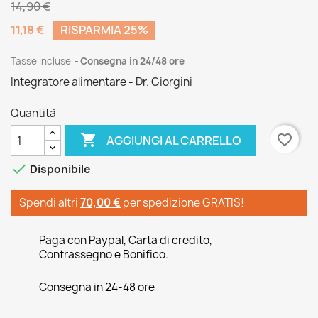
14,90 €
11,18 €
RISPARMIA 25%
Tasse incluse
Consegna in 24/48 ore
Integratore alimentare - Dr. Giorgini
Quantità

favorite_border
AGGIUNGI AL CARRELLO

Disponibile
Spendi altri
70,00 €
per spedizione GRATIS!
Paga con Paypal, Carta di credito,
Contrassegno e Bonifico.
Consegna in 24-48 ore