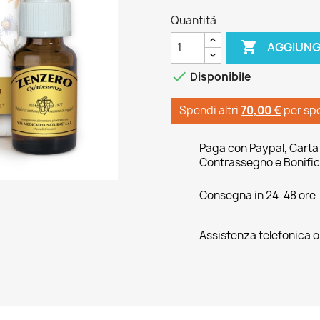
Quantità

AGGIUNG

Disponibile
Spendi altri
70,00 €
per sp
Paga con Paypal, Carta 
Contrassegno e Bonific
Consegna in 24-48 ore
Assistenza telefonica 