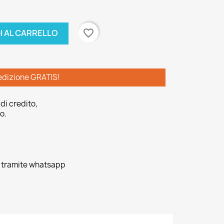
favorite_border
I AL CARRELLO
edizione GRATIS!
di credito,
o.
o tramite whatsapp