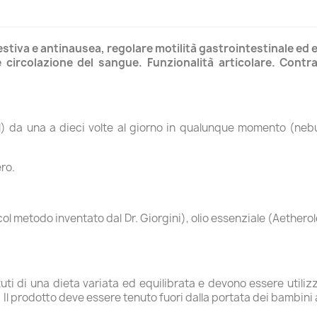
estiva e antinausea, regolare motilità gastrointestinale ed 
circolazione del sangue. Funzionalità articolare. Contras
ml) da una a dieci volte al giorno in qualunque momento (nebu
ro.
o col metodo inventato dal Dr. Giorgini), olio essenziale (Aethero
uti di una dieta variata ed equilibrata e devono essere utilizza
 prodotto deve essere tenuto fuori dalla portata dei bambini al 