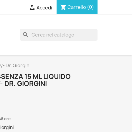

Carrello
(0)
shopping_cart
Accedi
search
- Dr. Giorgini
SENZA 15 ML LIQUIDO
 DR. GIORGINI
48 ore
iorgini