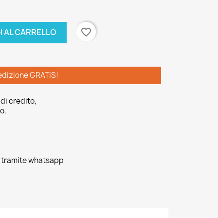
favorite_border
I AL CARRELLO
edizione GRATIS!
di credito,
o.
o tramite whatsapp