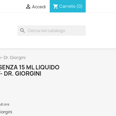

Carrello
(0)
shopping_cart
Accedi
search
 Dr. Giorgini
ENZA 15 ML LIQUIDO
 DR. GIORGINI
48 ore
iorgini