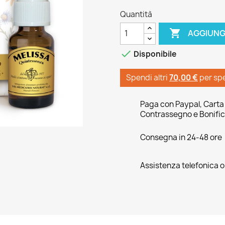
Quantità

AGGIUNG

Disponibile
Spendi altri
70,00 €
per sp
Paga con Paypal, Carta 
Contrassegno e Bonific
Consegna in 24-48 ore
Assistenza telefonica 