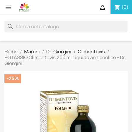


(0)
shopping_cart
search
Home
Marchi
Dr. Giorgini
Olimentovis
POTASSIO Olimentovis 200 ml Liquido analcoolico - Dr.
Giorgini
-25%