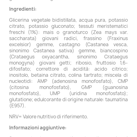
Ingredienti:
Glicerina vegetale bidistillata, acqua pura, potassio
citrato, potassio gluconato; tessuti meristematici
freschi (1%): mais o granoturco (Zea mays var.
saccharata) giovani radici, frassino (Fraxinus
excelsior) gemme, castagno (Castanea vesca,
sinonimo Castanea sativa) gemme, biancospino
(Crataegus oxyacantha, sinonimo Crataegus
monogyna) giovani getti; ribosio, fruttosio 1,6-
difosfato; correttore di acidità: acido citrico;
inositolo, betaina citrato, colina tartrato; miscela di
nucleotidi: AMP (adenosina monofosfato), CMP
(citosina monofosfato), GMP (guanosina
monofosfato), UMP (uridina monofosfato);
glutatione; edulcorante di origine naturale: taumatina
(E957).
NRV= Valore nutritivo di riferimento.
Informazioni aggiuntive: