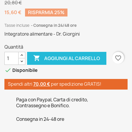
20,80 €
15,60 €
RISPARMIA 25%
Tasse incluse
Consegna in 24/48 ore
Integratore alimentare - Dr. Giorgini
Quantità

favorite_border
AGGIUNGI AL CARRELLO

Disponibile
Spendi altri
70,00 €
per spedizione GRATIS!
Paga con Paypal, Carta di credito,
Contrassegno e Bonifico.
Consegna in 24-48 ore