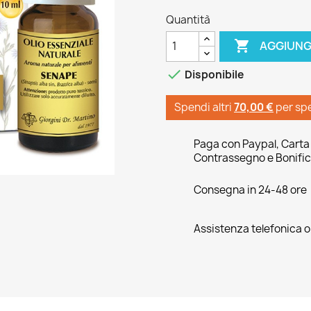
Quantità

AGGIUNG

Disponibile
Spendi altri
70,00 €
per sp
Paga con Paypal, Carta 
Contrassegno e Bonific
Consegna in 24-48 ore
Assistenza telefonica 