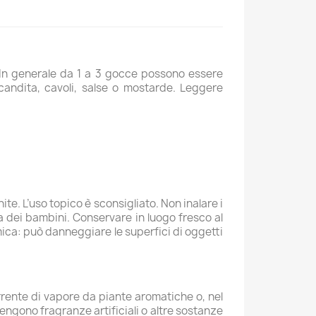
. In generale da 1 a 3 gocce possono essere
candita, cavoli, salse o mostarde. Leggere
te. L’uso topico è sconsigliato. Non inalare i
a dei bambini. Conservare in luogo fresco al
amica: può danneggiare le superfici di oggetti
corrente di vapore da piante aromatiche o, nel
engono fragranze artificiali o altre sostanze