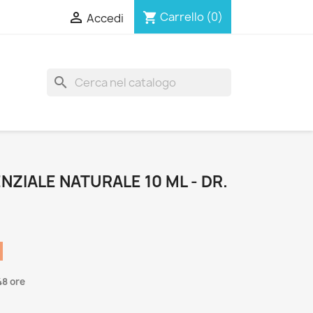

Carrello
(0)
shopping_cart
Accedi
search
NZIALE NATURALE 10 ML - DR.
48 ore