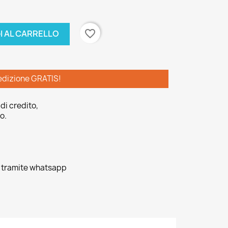
favorite_border
I AL CARRELLO
edizione GRATIS!
di credito,
o.
o tramite whatsapp