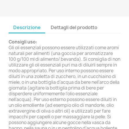
Descrizione
Dettagli del prodotto
Consigli uso:
Gli oli essenziali possono essere utilizzati come aromi
naturali per alimenti (una goccia per aromatizzare
100 g/100 ml di alimento/ bevanda). Si consiglia di non
utilizzare gli oli essenziali puri ma di diluirli sempre in
modo appropriato. Per uso interno possono essere
diluiti in una zolletta di zucchero, in un cucchiaino di
miele, o in una bottiglia d’acqua da bere nell’arco della
giornata (agitare la bottiglia prima di bere per
disperdere uniformemente l’olio essenziale
nell’acqua). Per uso esterno possono essere diluiti in
un olio emolliente (ad esempio olio di mandorle, olio
extravergine di oliva o altri oli) e utilizzati per fare
impacchi per capelli o per massaggiare la pelle. Si
possono aggiungere alcune gocce nella vasca da
bagno, nella sauna o in un pentolino d’acqua bollente