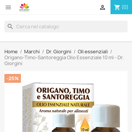


(0)
shopping_cart
search
Home
Marchi
Dr. Giorgini
Oli essenziali
Origano-Timo-Santoreggia Olio Essenziale 10 ml - Dr.
Giorgini
-25%