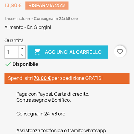
13,80 €
RISPARMIA 25%
Tasse incluse
Consegna in 24/48 ore
Alimento - Dr. Giorgini
Quantità

favorite_border
AGGIUNGI AL CARRELLO

Disponibile
Spendi altri
70,00 €
per spedizione GRATIS!
Paga con Paypal, Carta di credito,
Contrassegno e Bonifico.
Consegna in 24-48 ore
Assistenza telefonica o tramite whatsapp