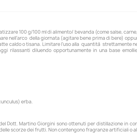
tizzare 100 g/100 ml di alimento/ bevanda (come salse, carne, 
re nell’arco della giornata (agitare bene prima di bere) oppu
 latte caldo o tisana. Limitare l’uso alla quantità strettamente
aggi rilassanti diluendo opportunamente in una base emoll
cunculus) erba.
i del Dott. Martino Giorgini sono ottenuti per distillazione in 
lle scorze dei frutti. Non contengono fragranze artificiali o a