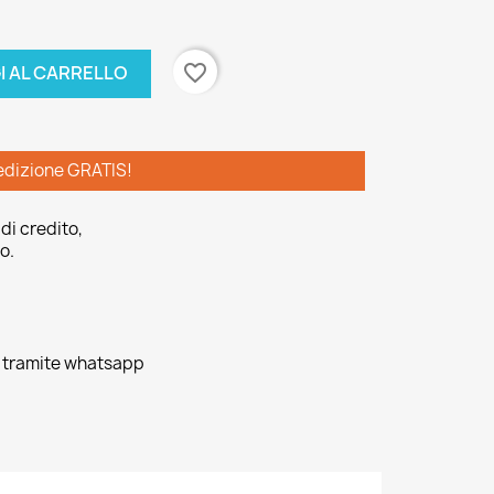
favorite_border
I AL CARRELLO
edizione GRATIS!
di credito,
o.
o tramite whatsapp