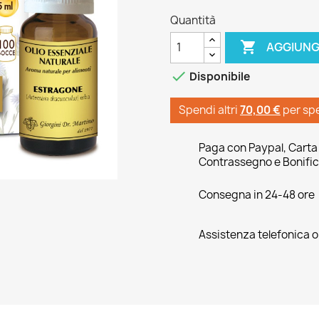
Quantità

AGGIUNG

Disponibile
Spendi altri
70,00 €
per sp
Paga con Paypal, Carta 
Contrassegno e Bonific
Consegna in 24-48 ore
Assistenza telefonica 