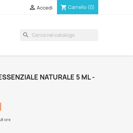

Carrello
(0)
shopping_cart
Accedi
search
SSENZIALE NATURALE 5 ML -
48 ore