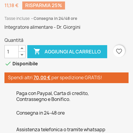
11,18 €
RISPARMIA 25%
Tasse incluse
Consegna in 24/48 ore
Integratore alimentare - Dr. Giorgini
Quantità

favorite_border
AGGIUNGI AL CARRELLO

Disponibile
Spendi altri
70,00 €
per spedizione GRATIS!
Paga con Paypal, Carta di credito,
Contrassegno e Bonifico.
Consegna in 24-48 ore
Assistenza telefonica o tramite whatsapp