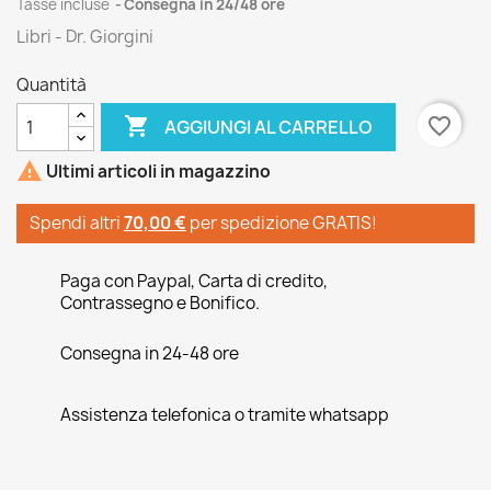
Tasse incluse
Consegna in 24/48 ore
Libri - Dr. Giorgini
Quantità

favorite_border
AGGIUNGI AL CARRELLO

Ultimi articoli in magazzino
Spendi altri
70,00 €
per spedizione GRATIS!
Paga con Paypal, Carta di credito,
Contrassegno e Bonifico.
Consegna in 24-48 ore
Assistenza telefonica o tramite whatsapp