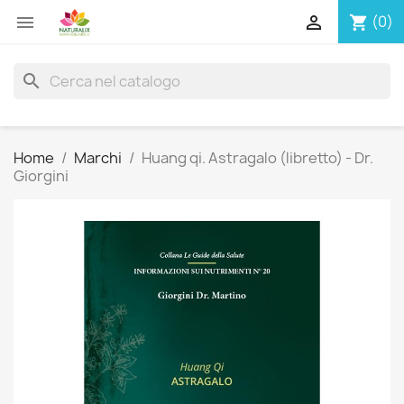


(0)
shopping_cart
search
Home
Marchi
Huang qi. Astragalo (libretto) - Dr.
Giorgini