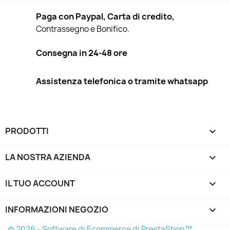
Paga con Paypal, Carta di credito,
Contrassegno e Bonifico.
Consegna in 24-48 ore
Assistenza telefonica o tramite whatsapp
PRODOTTI

LA NOSTRA AZIENDA

IL TUO ACCOUNT

INFORMAZIONI NEGOZIO
keyboard_arrow_down
© 2026 - Software di Ecommerce di PrestaShop™