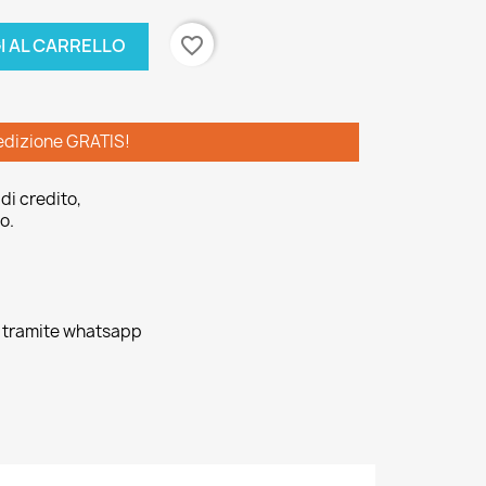
favorite_border
I AL CARRELLO
edizione GRATIS!
di credito,
o.
o tramite whatsapp