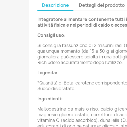
Descrizione
Dettagli del prodotto
Integratore alimentare contenente tutti i 
attività fisica e nei periodi di caldo o ec
Consigli uso:
Si consiglia l’assunzione di 2 misurini rasi 
qualunque momento (da 15 a 30 g al giorno)
giornaliera può essere sciolta in una bottig
Richiudere accuratamente dopo l’utilizzo.
Legenda:
*Quantità di Beta-carotene corrispondente 
Succo disidratato.
Ingredienti:
Maltodestrine da mais o riso, calcio glicer
magnesio glicerofosfato; correttore di acid
vitamina C (acido ascorbico), dunaliella (Dun
edulcoranti di origine naturale: glicosidi 