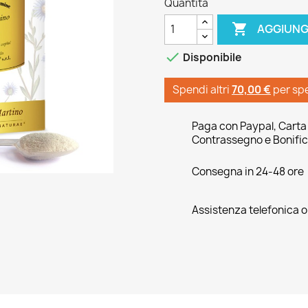
Quantità

AGGIUNG

Disponibile
Spendi altri
70,00 €
per sp
Paga con Paypal, Carta 
Contrassegno e Bonific
Consegna in 24-48 ore
Assistenza telefonica 