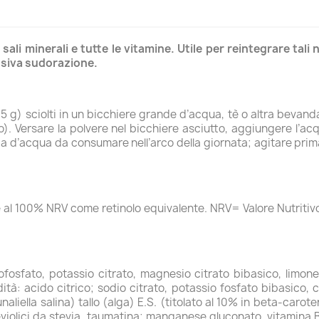
sali minerali e tutte le vitamine. Utile per reintegrare tali
cessiva sudorazione.
(15 g) sciolti in un bicchiere grande d’acqua, tè o altra bevand
. Versare la polvere nel bicchiere asciutto, aggiungere l’ac
lia d’acqua da consumare nell’arco della giornata; agitare prima
al 100% NRV come retinolo equivalente. NRV= Valore Nutritivo 
ofosfato, potassio citrato, magnesio citrato bibasico, limone (
ità: acido citrico; sodio citrato, potassio fosfato bibasico, 
aliella salina) tallo (alga) E.S. (titolato al 10% in beta-carot
steviolici da stevia, taumatina; manganese gluconato, vitamina