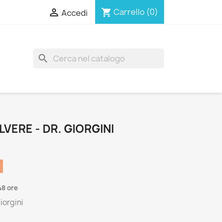

Carrello
(0)
shopping_cart
Accedi
search
LVERE - DR. GIORGINI
48 ore
iorgini