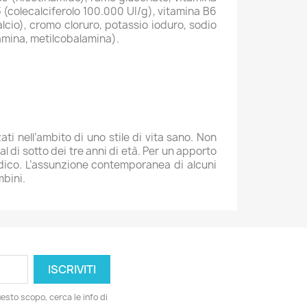
3 (colecalciferolo 100.000 UI/g), vitamina B6
calcio), cromo cloruro, potassio ioduro, sodio
lamina, metilcobalamina).
ti nell’ambito di uno stile di vita sano. Non
 di sotto dei tre anni di età. Per un apporto
medico. L’assunzione contemporanea di alcuni
mbini.
esto scopo, cerca le info di