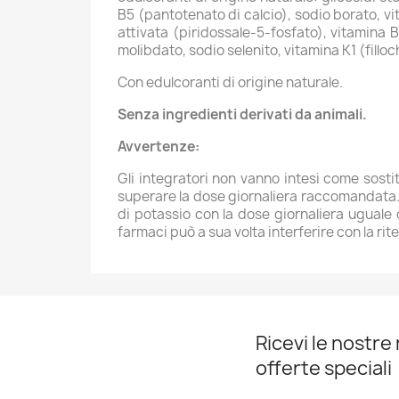
B5 (pantotenato di calcio), sodio borato, vi
attivata (piridossale-5-fosfato), vitamina B1
molibdato, sodio selenito, vitamina K1 (fill
Con edulcoranti di origine naturale.
Senza ingredienti derivati da animali.
Avvertenze:
Gli integratori non vanno intesi come sostit
superare la dose giornaliera raccomandata. I
di potassio con la dose giornaliera uguale 
farmaci può a sua volta interferire con la rit
Ricevi le nostre 
offerte speciali