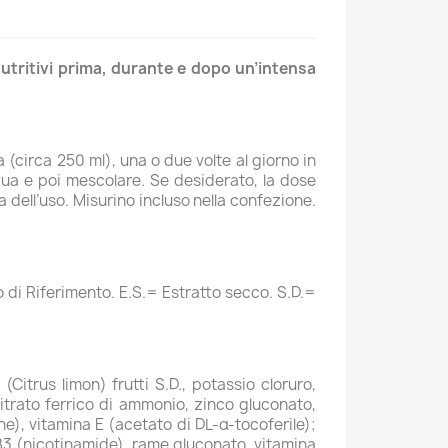
 nutritivi prima, durante e dopo un’intensa
a (circa 250 ml), una o due volte al giorno in
qua e poi mescolare. Se desiderato, la dose
 dell’uso. Misurino incluso nella confezione.
di Riferimento. E.S.= Estratto secco. S.D.=
Citrus limon) frutti S.D., potassio cloruro,
citrato ferrico di ammonio, zinco gluconato,
ene), vitamina E (acetato di DL-α-tocoferile);
 B3 (nicotinamide), rame gluconato, vitamina