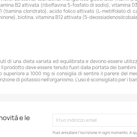
tamina B2 attivata (riboflavina 5-fosfato di sodio), vitamina D
 (tiamina cloridrato), acido folico attivato (L-metilfolato di 
ochinone), biotina, vitamina B12 attivata (5-deossiadenosilcoba
uti di una dieta variata ed equilibrata e devono essere utilizza
l prodotto deve essere tenuto fuori dalla portata dei bambini al
o superiore a 1000 mg si consiglia di sentire il parere del 
enzione di potassio nell’organismo. L’uso è sconsigliato per i ba
novità e le
Puoi annullare l'iscrizione in ogni momento. A qu