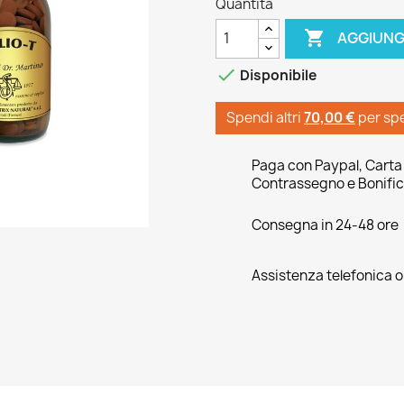
Quantità

AGGIUNG

Disponibile
Spendi altri
70,00 €
per sp
Paga con Paypal, Carta 
Contrassegno e Bonific
Consegna in 24-48 ore
Assistenza telefonica 