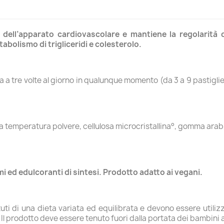
tà dell’apparato cardiovascolare e mantiene la regolarità d
bolismo di trigliceridi e colesterolo.
una a tre volte al giorno in qualunque momento (da 3 a 9 pastig
sa temperatura polvere, cellulosa microcristallina°, gomma arabi
 ed edulcoranti di sintesi. Prodotto adatto ai vegani.
uti di una dieta variata ed equilibrata e devono essere utilizza
 prodotto deve essere tenuto fuori dalla portata dei bambini al 