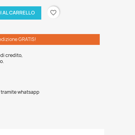
favorite_border
I AL CARRELLO
edizione GRATIS!
di credito,
o.
o tramite whatsapp