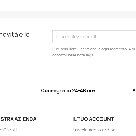
novità e le
Puoi annullare l'iscrizione in ogni momento. A qu
contatto nelle note legali.
Consegna in 24-48 ore
A
OSTRA AZIENDA
IL TUO ACCOUNT
o Clienti
Tracciamento ordine