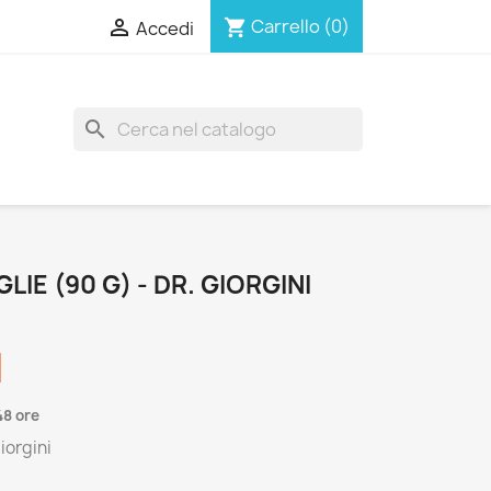

Carrello
(0)
shopping_cart
Accedi
search
LIE (90 G) - DR. GIORGINI
48 ore
iorgini