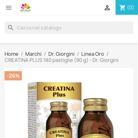


(0)
shopping_cart
search
Home
Marchi
Dr. Giorgini
Linea Oro
CREATINA PLUS 180 pastiglie (90 g) - Dr. Giorgini
-26%