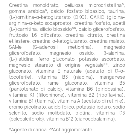
Creatina monoidrato, cellulosa microcristallina°,
gomma arabica°, calcio fosfato bibasico, taurina,
(L-)ornitina-α-ketoglutarato (OKG), GAKIC (glicina-
arginina-α-ketoisocaproato), creatina fosfato, acetil
(L-)carnitina, silicio biossido°°, calcio glicerofosfato,
fruttosio 1,6 difosfato, creatina citrato, creatina
etilestere, creatina α-ketoglutarato, creatina malato,
SAMe (S-adenosil metionina), magnesio
glicerofosfato, magnesio ossido, ß-alanina,
(L-)istidina, ferro gluconato, potassio ascorbato,
magnesio stearato di origine vegetale°°, zinco
gluconato, vitamina E naturale (acetato di D-α-
tocoferile), vitamina B3 (niacina), manganese
glicerofosfato, rame gluconato, vitamina B5
(pantotenato di calcio), vitamina B6 (piridossina),
vitamina K1 (fillochinone), vitamina B2 (riboflavina),
vitamina B1 (tiamina), vitamina A (acetato di retinile),
cromo picolinato, acido folico, potassio ioduro, sodio
selenito, sodio molibdato, biotina, vitamina D3
(colecalciferolo), vitamina B12 (cianocobalamina).
°Agente di carica. °°Antiagglomerante.