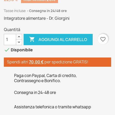
Tasse incluse
Consegna in 24/48 ore
Integratore alimentare - Dr. Giorgini
Quantità

favorite_border
AGGIUNGI AL CARRELLO

Disponibile
Spendi altri
70,00 €
per spedizione GRATIS!
Paga con Paypal, Carta di credito,
Contrassegno e Bonifico.
Consegna in 24-48 ore
Assistenza telefonica o tramite whatsapp