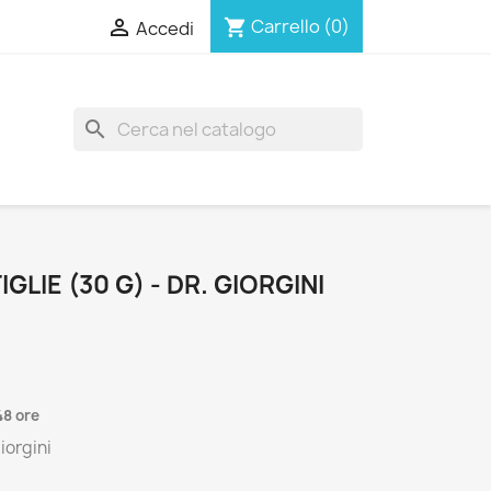

Carrello
(0)
shopping_cart
Accedi
search
GLIE (30 G) - DR. GIORGINI
48 ore
iorgini