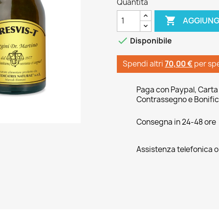
Quantità

AGGIUNG

Disponibile
Spendi altri
70,00 €
per sp
Paga con Paypal, Carta 
Contrassegno e Bonific
Consegna in 24-48 ore
Assistenza telefonica 