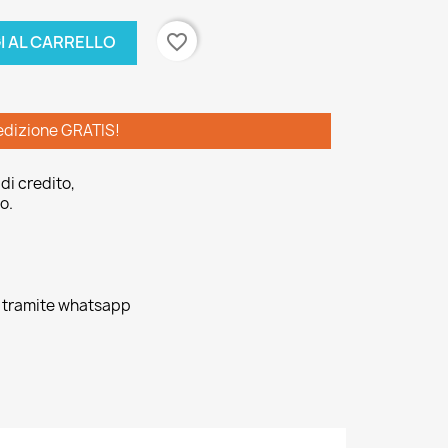
favorite_border
I AL CARRELLO
edizione GRATIS!
di credito,
o.
o tramite whatsapp