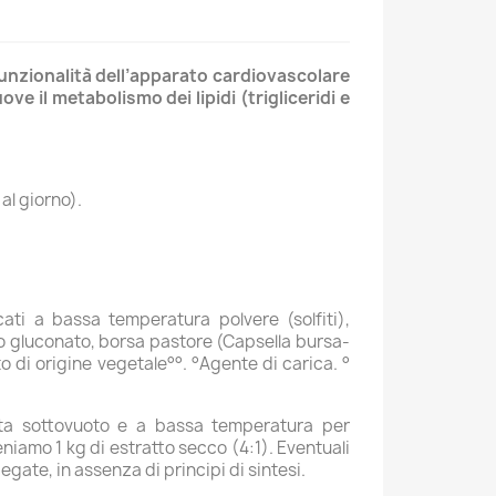
 funzionalità dell’apparato cardiovascolare
ve il metabolismo dei lipidi (trigliceridi e
al giorno).
cati a bassa temperatura polvere (solfiti),
co gluconato, borsa pastore (Capsella bursa-
to di origine vegetale°°. °Agente di carica. °
uata sottovuoto e a bassa temperatura per
teniamo 1 kg di estratto secco (4:1). Eventuali
iegate, in assenza di principi di sintesi.