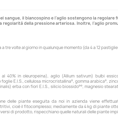
del sangue, il biancospino e l’aglio sostengono la regolare
a regolarità della pressione arteriosa. Inoltre, l’aglio promuo
a a tre volte al giorno in qualunque momento (da 4 a 12 pastiglie 
o al 40% in oleuropeina), aglio (Allium sativum) bulbi essic
foglie E.I.S., cellulosa microcristallina°, gomma arabica°, zin
inalis) erba con fiori E.I.S., silicio biossido°°, magnesio steara
azione delle piante eseguita da noi in azienda viene effett
nutritivi, cioè il fitocomplesso; mediamente da 4 kg di piante ot
 diversi di prodotto, rispecchiano quelle naturali delle piante imp