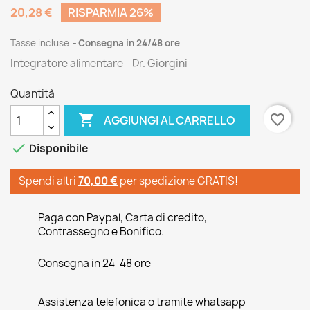
20,28 €
RISPARMIA 26%
Tasse incluse
Consegna in 24/48 ore
Integratore alimentare - Dr. Giorgini
Quantità

favorite_border
AGGIUNGI AL CARRELLO

Disponibile
Spendi altri
70,00 €
per spedizione GRATIS!
Paga con Paypal, Carta di credito,
Contrassegno e Bonifico.
Consegna in 24-48 ore
Assistenza telefonica o tramite whatsapp