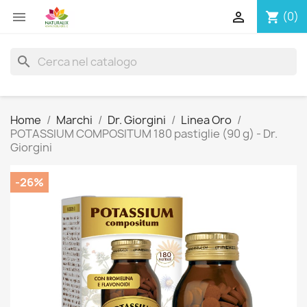


(0)
shopping_cart
search
Home
Marchi
Dr. Giorgini
Linea Oro
POTASSIUM COMPOSITUM 180 pastiglie (90 g) - Dr.
Giorgini
-26%