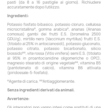
pasti (da 8 a 16 pastiglie al giorno). Richiudere
accuratamente dopo l’utilizzo.
Ingredienti:
Potassio fosfato bibasico, potassio cloruro, cellulosa
microcristallina°, gomma arabica°, ananas (Ananas
comosus) gambi dei frutti E.S. (bromelina 2500
GDU/g), mirtillo nero (Vaccinium myrtillus) frutti E.S.
(titolato al 25% in antocianosidi), potassio gluconato,
potassio citrato, potassio bicarbonato, silicio
biossido°°, vite rossa (Vitis vinifera) semi E.S. (titolato
al 95% in proantocianidine oligomeriche o OPC),
magnesio stearato di origine vegetale°°, vitamina B5
(pantotenato di calcio), vitamina B6 attivata
(piridossale-5-fosfato).
°Agente di carica. °°Antiagglomerante.
Senza ingredienti derivati da animali.
Avvertenze:
Gli integratori non vanno intesi come sostituti di una