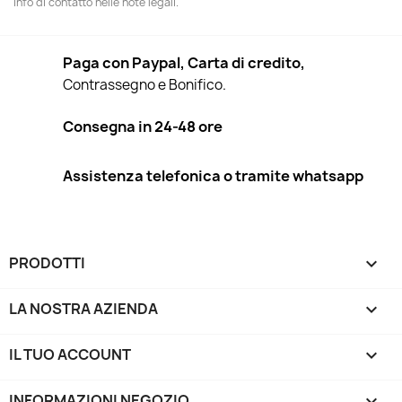
info di contatto nelle note legali.
Paga con Paypal, Carta di credito,
Contrassegno e Bonifico.
Consegna in 24-48 ore
Assistenza telefonica o tramite whatsapp
PRODOTTI

LA NOSTRA AZIENDA

IL TUO ACCOUNT

INFORMAZIONI NEGOZIO
keyboard_arrow_down