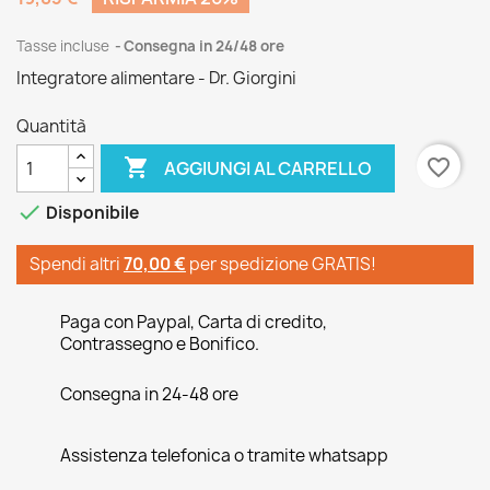
Tasse incluse
Consegna in 24/48 ore
Integratore alimentare - Dr. Giorgini
Quantità

favorite_border
AGGIUNGI AL CARRELLO

Disponibile
Spendi altri
70,00 €
per spedizione GRATIS!
Paga con Paypal, Carta di credito,
Contrassegno e Bonifico.
Consegna in 24-48 ore
Assistenza telefonica o tramite whatsapp