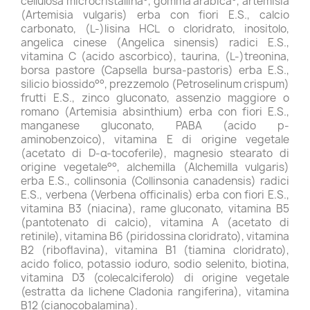
cellulosa microcristallina°, gomma arabica°, artemisia
(Artemisia vulgaris) erba con fiori E.S., calcio
carbonato, (L-)lisina HCL o cloridrato, inositolo,
angelica cinese (Angelica sinensis) radici E.S.,
vitamina C (acido ascorbico), taurina, (L-)treonina,
borsa pastore (Capsella bursa-pastoris) erba E.S.,
silicio biossido°°, prezzemolo (Petroselinum crispum)
frutti E.S., zinco gluconato, assenzio maggiore o
romano (Artemisia absinthium) erba con fiori E.S.,
manganese gluconato, PABA (acido p-
aminobenzoico), vitamina E di origine vegetale
(acetato di D-α-tocoferile), magnesio stearato di
origine vegetale°°, alchemilla (Alchemilla vulgaris)
erba E.S., collinsonia (Collinsonia canadensis) radici
E.S., verbena (Verbena officinalis) erba con fiori E.S.,
vitamina B3 (niacina), rame gluconato, vitamina B5
(pantotenato di calcio), vitamina A (acetato di
retinile), vitamina B6 (piridossina cloridrato), vitamina
B2 (riboflavina), vitamina B1 (tiamina cloridrato),
acido folico, potassio ioduro, sodio selenito, biotina,
vitamina D3 (colecalciferolo) di origine vegetale
(estratta da lichene Cladonia rangiferina), vitamina
B12 (cianocobalamina).