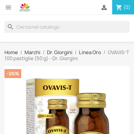


(0)
shopping_cart
search
Home
Marchi
Dr. Giorgini
Linea Oro
OVAVIS-T
100 pastiglie (50 g) - Dr. Giorgini
-26%