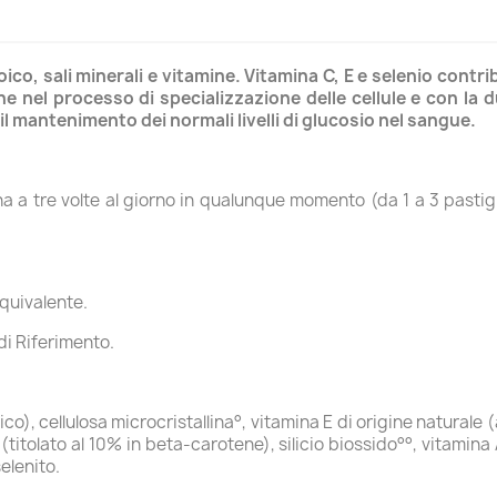
ico, sali minerali e vitamine. Vitamina C, E e selenio contri
ne nel processo di specializzazione delle cellule e con la
 il mantenimento dei normali livelli di glucosio nel sangue.
una a tre volte al giorno in qualunque momento (da 1 a 3 pastigl
quivalente.
di Riferimento.
co), cellulosa microcristallina°, vitamina E di origine naturale
S. (titolato al 10% in beta-carotene), silicio biossido°°, vitamin
elenito.