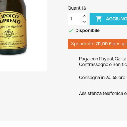
Quantità

AGGIUNG

Disponibile
Spendi altri
70,00 €
per sp
Paga con Paypal, Carta 
Contrassegno e Bonific
Consegna in 24-48 ore
Assistenza telefonica 