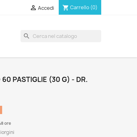

Carrello
(0)
shopping_cart
Accedi
search
0 PASTIGLIE (30 G) - DR.
48 ore
iorgini