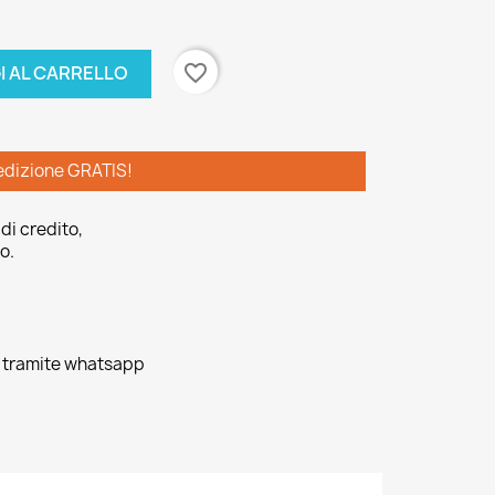
favorite_border
I AL CARRELLO
edizione GRATIS!
di credito,
o.
o tramite whatsapp