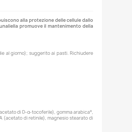
buiscono alla protezione delle cellule dallo
 dunaliella promuove il mantenimento della
ie al giorno); suggerito ai pasti. Richiudere
 (acetato di D-α-tocoferile), gomma arabica°,
a A (acetato di retinile), magnesio stearato di