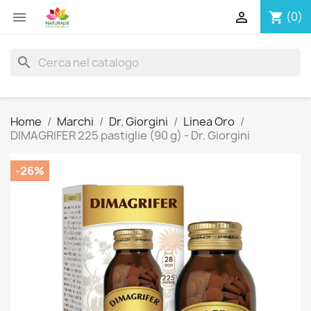


(0)
shopping_cart
search
Home
Marchi
Dr. Giorgini
Linea Oro
DIMAGRIFER 225 pastiglie (90 g) - Dr. Giorgini
-26%