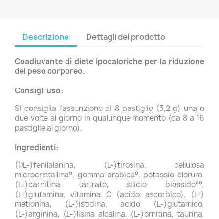
Descrizione
Dettagli del prodotto
Coadiuvante di diete ipocaloriche per la riduzione
del peso corporeo.
Consigli uso:
Si consiglia l’assunzione di 8 pastiglie (3,2 g) una o
due volte al giorno in qualunque momento (da 8 a 16
pastiglie al giorno).
Ingredienti:
(DL-)fenilalanina, (L-)tirosina, cellulosa
microcristallina°, gomma arabica°, potassio cloruro,
(L-)carnitina tartrato, silicio biossido°°,
(L-)glutamina, vitamina C (acido ascorbico), (L-)
metionina, (L-)istidina, acido (L-)glutamico,
(L-)arginina, (L-)lisina alcalina, (L-)ornitina, taurina,