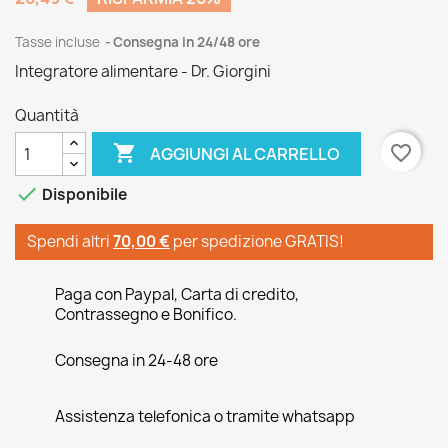
Tasse incluse
Consegna in 24/48 ore
Integratore alimentare - Dr. Giorgini
Quantità

favorite_border
AGGIUNGI AL CARRELLO

Disponibile
Spendi altri
70,00 €
per spedizione GRATIS!
Paga con Paypal, Carta di credito,
Contrassegno e Bonifico.
Consegna in 24-48 ore
Assistenza telefonica o tramite whatsapp