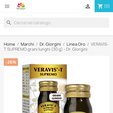


(0)
shopping_cart
search
Home
Marchi
Dr. Giorgini
Linea Oro
VERAVIS-
T SUPREMO grani lunghi (30 g) - Dr. Giorgini
-26%