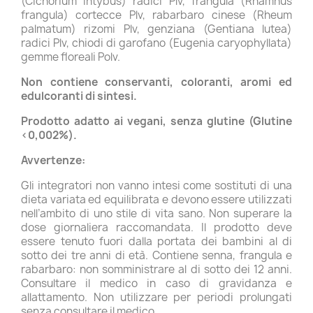
(Cichorium intybus) radici Plv, frangula (Rhamnus
frangula) cortecce Plv, rabarbaro cinese (Rheum
palmatum) rizomi Plv, genziana (Gentiana lutea)
radici Plv, chiodi di garofano (Eugenia caryophyllata)
gemme floreali Polv.
Non contiene conservanti, coloranti, aromi ed
edulcoranti di sintesi.
Prodotto adatto ai vegani, senza glutine (Glutine
<0,002%).
Avvertenze:
Gli integratori non vanno intesi come sostituti di una
dieta variata ed equilibrata e devono essere utilizzati
nell’ambito di uno stile di vita sano. Non superare la
dose giornaliera raccomandata. Il prodotto deve
essere tenuto fuori dalla portata dei bambini al di
sotto dei tre anni di età. Contiene senna, frangula e
rabarbaro: non somministrare al di sotto dei 12 anni.
Consultare il medico in caso di gravidanza e
allattamento. Non utilizzare per periodi prolungati
senza consultare il medico.