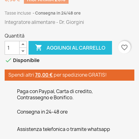
Tasse incluse
Consegna in 24/48 ore
Integratore alimentare - Dr. Giorgini
Quantità

favorite_border
AGGIUNGI AL CARRELLO

Disponibile
Spendi altri
70,00 €
per spedizione GRATIS!
Paga con Paypal, Carta di credito,
Contrassegno e Bonifico.
Consegna in 24-48 ore
Assistenza telefonica o tramite whatsapp