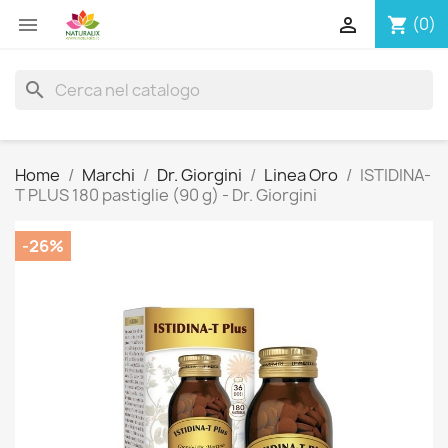


(0)
shopping_cart
search
Home
Marchi
Dr. Giorgini
Linea Oro
ISTIDINA-
T PLUS 180 pastiglie (90 g) - Dr. Giorgini
-26%