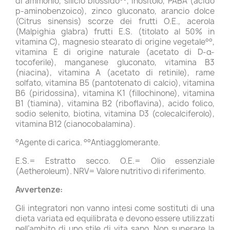
di ammonio, silicio biossido°°, inositolo, PABA (acido
p-aminobenzoico), zinco gluconato, arancio dolce
(Citrus sinensis) scorze dei frutti O.E., acerola
(Malpighia glabra) frutti E.S. (titolato al 50% in
vitamina C), magnesio stearato di origine vegetale°°,
vitamina E di origine naturale (acetato di D-α-
tocoferile), manganese gluconato, vitamina B3
(niacina), vitamina A (acetato di retinile), rame
solfato, vitamina B5 (pantotenato di calcio), vitamina
B6 (piridossina), vitamina K1 (fillochinone), vitamina
B1 (tiamina), vitamina B2 (riboflavina), acido folico,
sodio selenito, biotina, vitamina D3 (colecalciferolo),
vitamina B12 (cianocobalamina).
°Agente di carica. °°Antiagglomerante.
E.S.= Estratto secco. O.E.= Olio essenziale
(Aetheroleum). NRV= Valore nutritivo di riferimento.
Avvertenze:
Gli integratori non vanno intesi come sostituti di una
dieta variata ed equilibrata e devono essere utilizzati
nell’ambito di uno stile di vita sano. Non superare la