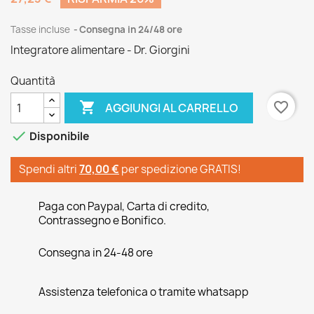
Tasse incluse
Consegna in 24/48 ore
Integratore alimentare - Dr. Giorgini
Quantità

favorite_border
AGGIUNGI AL CARRELLO

Disponibile
Spendi altri
70,00 €
per spedizione GRATIS!
Paga con Paypal, Carta di credito,
Contrassegno e Bonifico.
Consegna in 24-48 ore
Assistenza telefonica o tramite whatsapp