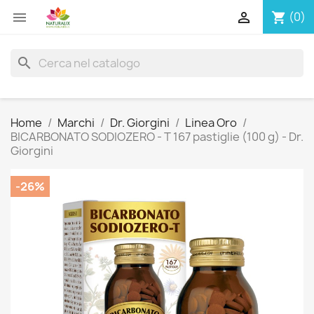


(0)
shopping_cart
search
Home
Marchi
Dr. Giorgini
Linea Oro
BICARBONATO SODIOZERO - T 167 pastiglie (100 g) - Dr.
Giorgini
-26%