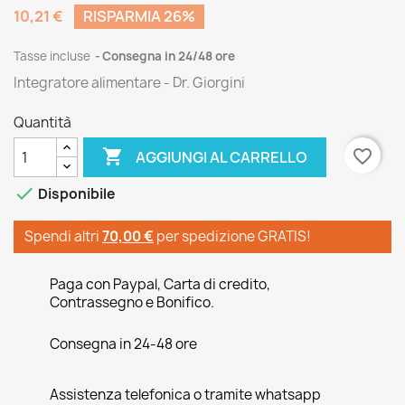
10,21 €
RISPARMIA 26%
Tasse incluse
Consegna in 24/48 ore
Integratore alimentare - Dr. Giorgini
Quantità

favorite_border
AGGIUNGI AL CARRELLO

Disponibile
Spendi altri
70,00 €
per spedizione GRATIS!
Paga con Paypal, Carta di credito,
Contrassegno e Bonifico.
Consegna in 24-48 ore
Assistenza telefonica o tramite whatsapp