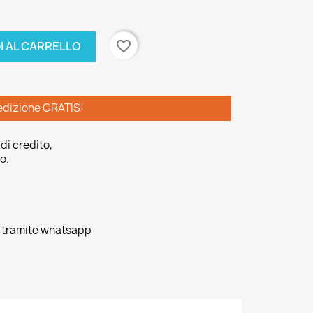
favorite_border
I AL CARRELLO
edizione GRATIS!
di credito,
o.
o tramite whatsapp