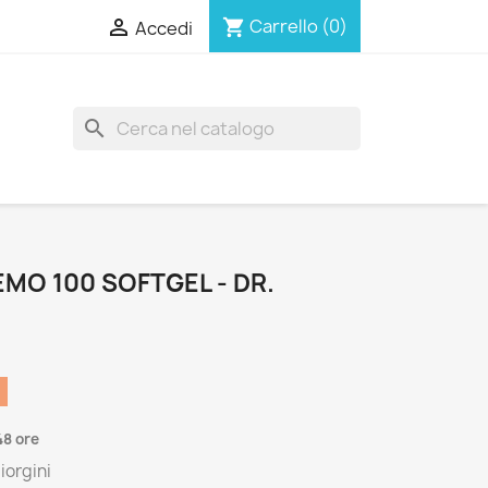

Carrello
(0)
shopping_cart
Accedi
search
MO 100 SOFTGEL - DR.
48 ore
iorgini