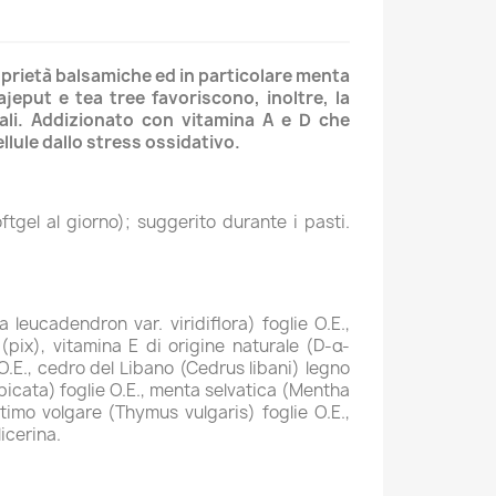
oprietà balsamiche ed in particolare menta
jeput e tea tree favoriscono, inoltre, la
hiali. Addizionato con vitamina A e D che
llule dallo stress ossidativo.
tgel al giorno); suggerito durante i pasti.
 leucadendron var. viridiflora) foglie O.E.,
pix), vitamina E di origine naturale (D-α-
E., cedro del Libano (Cedrus libani) legno
picata) foglie O.E., menta selvatica (Mentha
 timo volgare (Thymus vulgaris) foglie O.E.,
licerina.