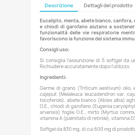
Descrizione
Dettagli del prodotto
Eucalipto, menta, abete bianco, canfora, 
e chiodi di garofano aiutano a sostenere
funzionalità delle vie respiratorie ment
favoriscono la funzione del sistema immuni
Consigli uso:
Si consiglia l’assunzione di 5 softgel da 
Richiudere accuratamente dopo l'utilizzo.
Ingredienti:
Germe di grano (Triticum aestivum) olio, eu
cajeput (Melaleuca leucadendron var. caja
tocoferolo), abete bianco (Abies alba) ag
O.E., chiodi di garofano (Eugenia caryophyl
arvensis) foglie O.E., mirto (Myrtus commun
vitamina A (palmitato di retinile), vitamina D
Softgel da 830 mg, di cui 600 mg di prodotto