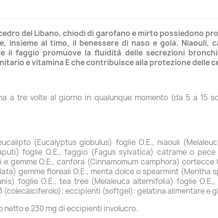
cedro del Libano, chiodi di garofano e mirto possiedono pr
, insieme al timo, il benessere di naso e gola. Niaouli, ca
re il faggio promuove la fluidità delle secrezioni bronc
tario e vitamina E che contribuisce alla protezione delle ce
una a tre volte al giorno in qualunque momento (da 5 a 15 sof
calipto (Eucalyptus globulus) foglie O.E., niaouli (Melaleuca
puti) foglie O.E., faggio (Fagus sylvatica) catrame o pece (
hi e gemme O.E., canfora (Cinnamomum camphora) cortecce O.
lata) gemme floreali O.E., menta dolce o spearmint (Mentha s
is) foglie O.E., tea tree (Melaleuca alternifolia) foglie O.E.,
3 (colecalciferolo); eccipienti (softgel): gelatina alimentare e g
 netto e 230 mg di eccipienti involucro.