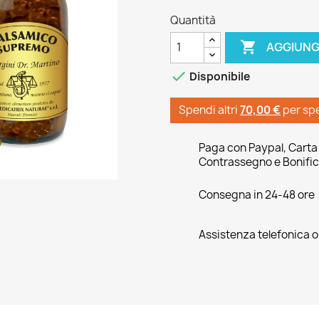
Quantità

AGGIUNG

Disponibile
Spendi altri
70,00 €
per sp
Paga con Paypal, Carta 
Contrassegno e Bonific
Consegna in 24-48 ore
Assistenza telefonica 