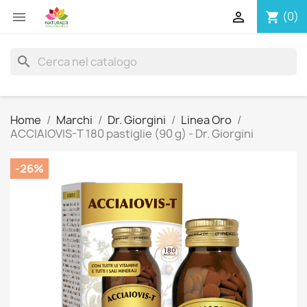


(0)
shopping_cart
search
Home
Marchi
Dr. Giorgini
Linea Oro
ACCIAIOVIS-T 180 pastiglie (90 g) - Dr. Giorgini
-26%