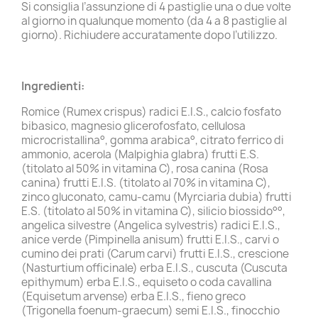
Si consiglia l’assunzione di 4 pastiglie una o due volte
al giorno in qualunque momento (da 4 a 8 pastiglie al
giorno). Richiudere accuratamente dopo l’utilizzo.
Ingredienti:
Romice (Rumex crispus) radici E.I.S., calcio fosfato
bibasico, magnesio glicerofosfato, cellulosa
microcristallina°, gomma arabica°, citrato ferrico di
ammonio, acerola (Malpighia glabra) frutti E.S.
(titolato al 50% in vitamina C), rosa canina (Rosa
canina) frutti E.I.S. (titolato al 70% in vitamina C),
zinco gluconato, camu-camu (Myrciaria dubia) frutti
E.S. (titolato al 50% in vitamina C), silicio biossido°°,
angelica silvestre (Angelica sylvestris) radici E.I.S.,
anice verde (Pimpinella anisum) frutti E.I.S., carvi o
cumino dei prati (Carum carvi) frutti E.I.S., crescione
(Nasturtium officinale) erba E.I.S., cuscuta (Cuscuta
epithymum) erba E.I.S., equiseto o coda cavallina
(Equisetum arvense) erba E.I.S., fieno greco
(Trigonella foenum-graecum) semi E.I.S., finocchio