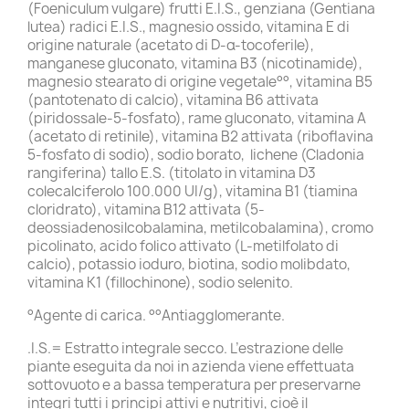
(Foeniculum vulgare) frutti E.I.S., genziana (Gentiana
lutea) radici E.I.S., magnesio ossido, vitamina E di
origine naturale (acetato di D-α-tocoferile),
manganese gluconato, vitamina B3 (nicotinamide),
magnesio stearato di origine vegetale°°, vitamina B5
(pantotenato di calcio), vitamina B6 attivata
(piridossale-5-fosfato), rame gluconato, vitamina A
(acetato di retinile), vitamina B2 attivata (riboflavina
5-fosfato di sodio), sodio borato, lichene (Cladonia
rangiferina) tallo E.S. (titolato in vitamina D3
colecalciferolo 100.000 UI/g), vitamina B1 (tiamina
cloridrato), vitamina B12 attivata (5-
deossiadenosilcobalamina, metilcobalamina), cromo
picolinato, acido folico attivato (L-metilfolato di
calcio), potassio ioduro, biotina, sodio molibdato,
vitamina K1 (fillochinone), sodio selenito.
°Agente di carica. °°Antiagglomerante.
.I.S.= Estratto integrale secco. L’estrazione delle
piante eseguita da noi in azienda viene effettuata
sottovuoto e a bassa temperatura per preservarne
integri tutti i principi attivi e nutritivi, cioè il