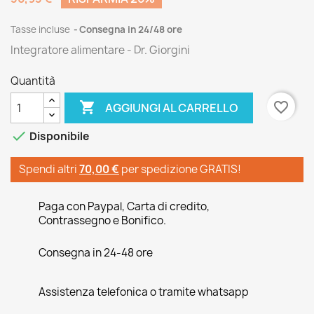
Tasse incluse
Consegna in 24/48 ore
Integratore alimentare - Dr. Giorgini
Quantità

favorite_border
AGGIUNGI AL CARRELLO

Disponibile
Spendi altri
70,00 €
per spedizione GRATIS!
Paga con Paypal, Carta di credito,
Contrassegno e Bonifico.
Consegna in 24-48 ore
Assistenza telefonica o tramite whatsapp