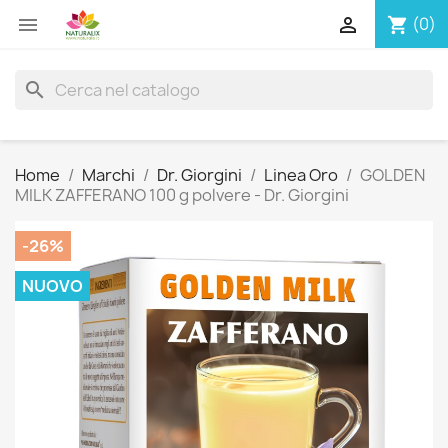


(0)
shopping_cart
search
Home
Marchi
Dr. Giorgini
Linea Oro
GOLDEN
MILK ZAFFERANO 100 g polvere - Dr. Giorgini
-26%
NUOVO