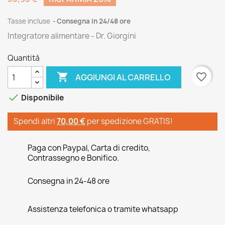
Tasse incluse
Consegna in 24/48 ore
Integratore alimentare - Dr. Giorgini
Quantità

favorite_border
AGGIUNGI AL CARRELLO

Disponibile
Spendi altri
70,00 €
per spedizione GRATIS!
Paga con Paypal, Carta di credito,
Contrassegno e Bonifico.
Consegna in 24-48 ore
Assistenza telefonica o tramite whatsapp