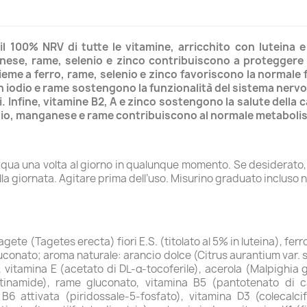
l 100% NRV di tutte le vitamine, arricchito con luteina e i
nese, rame, selenio e zinco contribuiscono a proteggere l
nsieme a ferro, rame, selenio e zinco favoriscono la normale
 con iodio e rame sostengono la funzionalità del sistema ne
Infine, vitamine B2, A e zinco sostengono la salute della c
 iodio, manganese e rame contribuiscono al normale metabol
 acqua una volta al giorno in qualunque momento. Se desiderato,
la giornata. Agitare prima dell’uso. Misurino graduato incluso n
agete (Tagetes erecta) fiori E.S. (titolato al 5% in luteina), fe
gluconato; aroma naturale: arancio dolce (Citrus aurantium var. s
vitamina E (acetato di DL-α-tocoferile), acerola (Malpighia gla
inamide), rame gluconato, vitamina B5 (pantotenato di cal
 B6 attivata (piridossale-5-fosfato), vitamina D3 (colecalc