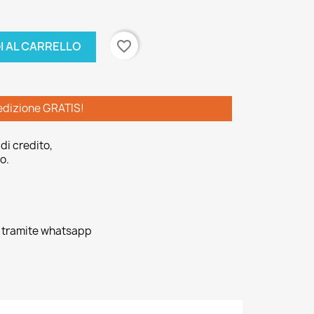
favorite_border
I AL CARRELLO
edizione GRATIS!
di credito,
o.
o tramite whatsapp