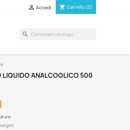

Carrello
(0)
shopping_cart
Accedi
search
ni
0 LIQUIDO ANALCOOLICO 500
48 ore
iorgini