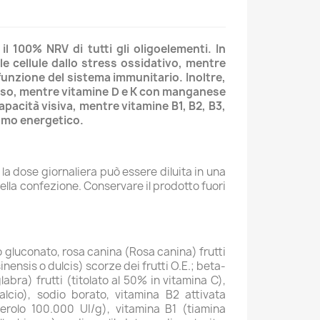
l 100% NRV di tutti gli oligoelementi. In
e cellule dallo stress ossidativo, mentre
 funzione del sistema immunitario. Inoltre,
rvoso, mentre vitamine D e K con manganese
apacità visiva, mentre vitamine B1, B2, B3,
ismo energetico.
 la dose giornaliera può essere diluita in una
ella confezione. Conservare il prodotto fuori
rro gluconato, rosa canina (Rosa canina) frutti
inensis o dulcis) scorze dei frutti O.E.; beta-
bra) frutti (titolato al 50% in vitamina C),
cio), sodio borato, vitamina B2 attivata
iferolo 100.000 UI/g), vitamina B1 (tiamina