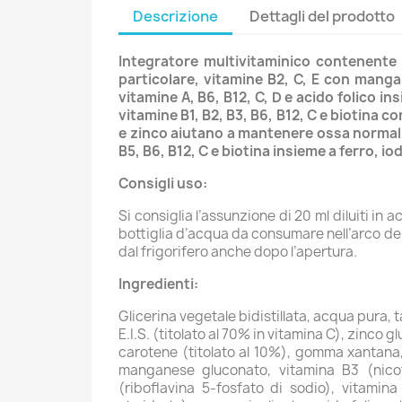
Descrizione
Dettagli del prodotto
Integratore multivitaminico contenente i
particolare, vitamine B2, C, E con manga
vitamine A, B6, B12, C, D e acido folico i
vitamine B1, B2, B3, B6, B12, C e biotina
e zinco aiutano a mantenere ossa normali. 
B5, B6, B12, C e biotina insieme a ferro,
Consigli uso:
Si consiglia l’assunzione di 20 ml diluiti in
bottiglia d’acqua da consumare nell’arco del
dal frigorifero anche dopo l’apertura.
Ingredienti:
Glicerina vegetale bidistillata, acqua pura, t
E.I.S. (titolato al 70% in vitamina C), zinco 
carotene (titolato al 10%), gomma xantana, 
manganese gluconato, vitamina B3 (nicot
(riboflavina 5-fosfato di sodio), vitamina