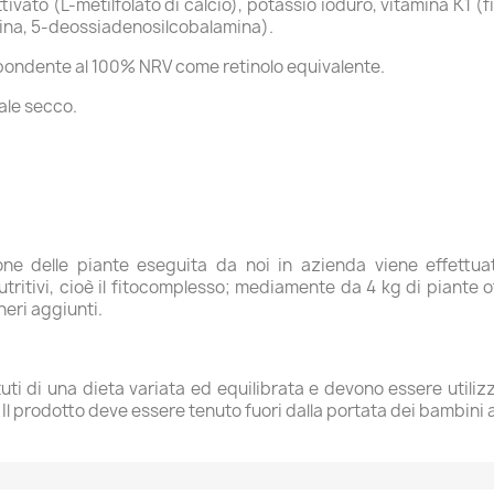
ttivato (L-metilfolato di calcio), potassio ioduro, vitamina K1 (f
mina, 5-deossiadenosilcobalamina).
pondente al 100% NRV come retinolo equivalente.
ale secco.
azione delle piante eseguita da noi in azienda viene effett
e nutritivi, cioè il fitocomplesso; mediamente da 4 kg di piante
heri aggiunti.
uti di una dieta variata ed equilibrata e devono essere utilizza
 prodotto deve essere tenuto fuori dalla portata dei bambini al 