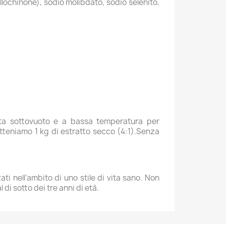
illochinone), sodio molibdato, sodio selenito,
uata sottovuoto e a bassa temperatura per
 otteniamo 1 kg di estratto secco (4:1).Senza
ti nell’ambito di uno stile di vita sano. Non
di sotto dei tre anni di età.