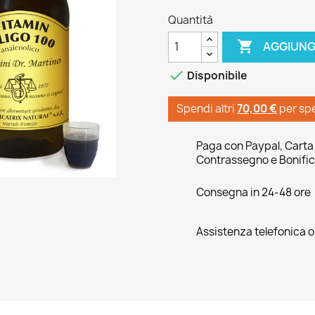
Quantità

AGGIUNG

Disponibile
Spendi altri
70,00 €
per sp
Paga con Paypal, Carta 
Contrassegno e Bonific
Consegna in 24-48 ore
Assistenza telefonica 