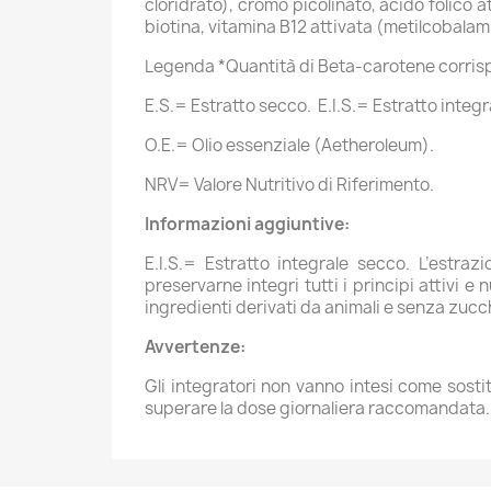
cloridrato), cromo picolinato, acido folico a
biotina, vitamina B12 attivata (metilcobala
Legenda *Quantità di Beta-carotene corris
E.S.= Estratto secco. E.I.S.= Estratto integr
O.E.= Olio essenziale (Aetheroleum).
NRV= Valore Nutritivo di Riferimento.
Informazioni aggiuntive:
E.I.S.= Estratto integrale secco. L’estr
preservarne integri tutti i principi attivi 
ingredienti derivati da animali e senza zucc
Avvertenze:
Gli integratori non vanno intesi come sostit
superare la dose giornaliera raccomandata. Il