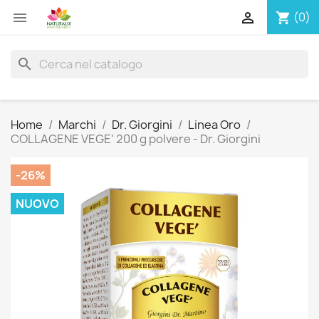


(0)
shopping_cart
search
Home
Marchi
Dr. Giorgini
Linea Oro
COLLAGENE VEGE' 200 g polvere - Dr. Giorgini
-26%
NUOVO