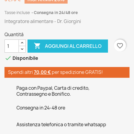
Tasse incluse
Consegna in 24/48 ore
Integratore alimentare - Dr. Giorgini
Quantità

favorite_border
AGGIUNGI AL CARRELLO

Disponibile
Spendi altri
70,00 €
per spedizione GRATIS!
Paga con Paypal, Carta di credito,
Contrassegno e Bonifico.
Consegna in 24-48 ore
Assistenza telefonica o tramite whatsapp