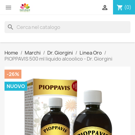


(0)
shopping_cart
search
Home
Marchi
Dr. Giorgini
Linea Oro
PIOPPAVIS 500 ml liquido alcoolico - Dr. Giorgini
-26%
NUOVO