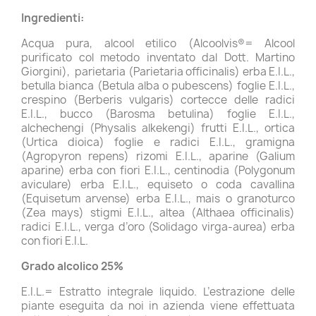
Ingredienti:
Acqua pura, alcool etilico (Alcoolvis®= Alcool
purificato col metodo inventato dal Dott. Martino
Giorgini), parietaria (Parietaria officinalis) erba E.I.L.,
betulla bianca (Betula alba o pubescens) foglie E.I.L.,
crespino (Berberis vulgaris) cortecce delle radici
E.I.L., bucco (Barosma betulina) foglie E.I.L.,
alchechengi (Physalis alkekengi) frutti E.I.L., ortica
(Urtica dioica) foglie e radici E.I.L., gramigna
(Agropyron repens) rizomi E.I.L., aparine (Galium
aparine) erba con fiori E.I.L., centinodia (Polygonum
aviculare) erba E.I.L., equiseto o coda cavallina
(Equisetum arvense) erba E.I.L., mais o granoturco
(Zea mays) stigmi E.I.L., altea (Althaea officinalis)
radici E.I.L., verga d’oro (Solidago virga-aurea) erba
con fiori E.I.L.
Grado alcolico 25%
E.I.L.= Estratto integrale liquido. L’estrazione delle
piante eseguita da noi in azienda viene effettuata