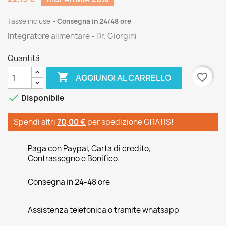
Tasse incluse
Consegna in 24/48 ore
Integratore alimentare - Dr. Giorgini
Quantità

favorite_border
AGGIUNGI AL CARRELLO

Disponibile
Spendi altri
70,00 €
per spedizione GRATIS!
Paga con Paypal, Carta di credito,
Contrassegno e Bonifico.
Consegna in 24-48 ore
Assistenza telefonica o tramite whatsapp