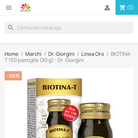


(0)
shopping_cart
search
Home
Marchi
Dr. Giorgini
Linea Oro
BIOTINA-
T 150 pastiglie (30 g) - Dr. Giorgini
-26%