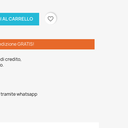
favorite_border
I AL CARRELLO
edizione GRATIS!
di credito,
o.
o tramite whatsapp