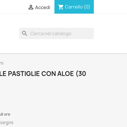

Carrello
(0)
shopping_cart
Accedi
search
ni
LE PASTIGLIE CON ALOE (30
48 ore
iorgini