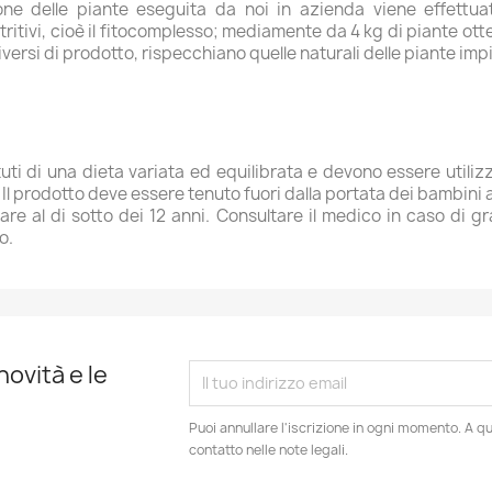
azione delle piante eseguita da noi in azienda viene effett
nutritivi, cioè il fitocomplesso; mediamente da 4 kg di piante ot
 diversi di prodotto, rispecchiano quelle naturali delle piante imp
uti di una dieta variata ed equilibrata e devono essere utilizza
 prodotto deve essere tenuto fuori dalla portata dei bambini al
re al di sotto dei 12 anni. Consultare il medico in caso di g
o.
novità e le
Puoi annullare l'iscrizione in ogni momento. A qu
contatto nelle note legali.