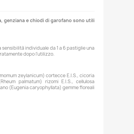
a, genziana e chiodi di garofano sono utili
 sensibilità individuale da 1 a 6 pastiglie una
ratamente dopo l'utilizzo.
nnamomum zeylanicum) cortecce E.I.S., cicoria
(Rheum palmatum) rizomi E.I.S., cellulosa
rofano (Eugenia caryophyllata) gemme floreali