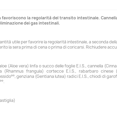
 favoriscono la regolarità del transito intestinale. Cannell
liminazione dei gas intestinali.
ntità utile per favorire la regolarità intestinale, a seconda della
ito la sera prima di cena o prima di coricarsi. Richiudere accu
aloe (Aloe vera) linfa o succo delle foglie E.I.S., cannella (Ci
ula (Rhamnus frangula) cortecce E.I.S., rabarbaro cinese 
iossido°°, genziana (Gentiana lutea) radici E.I.S., chiodi di ga
°°.
astiglia)