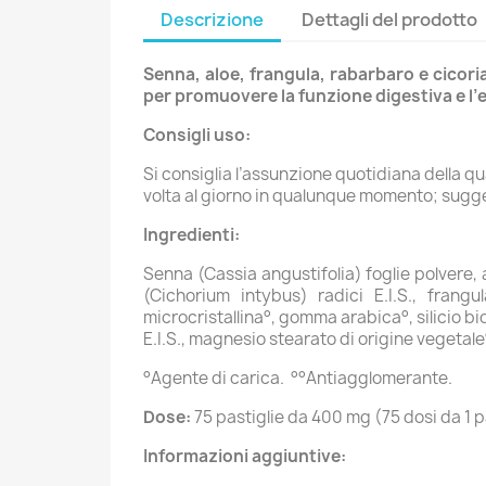
Descrizione
Dettagli del prodotto
Senna, aloe, frangula, rabarbaro e cicoria
per promuovere la funzione digestiva e l’e
Consigli uso:
Si consiglia l’assunzione quotidiana della qua
volta al giorno in qualunque momento; sugger
Ingredienti:
Senna (Cassia angustifolia) foglie polvere, 
(Cichorium intybus) radici E.I.S., frang
microcristallina°, gomma arabica°, silicio b
E.I.S., magnesio stearato di origine vegetale
°Agente di carica. °°Antiagglomerante.
Dose:
75 pastiglie da 400 mg (75 dosi da 1 p
Informazioni aggiuntive: