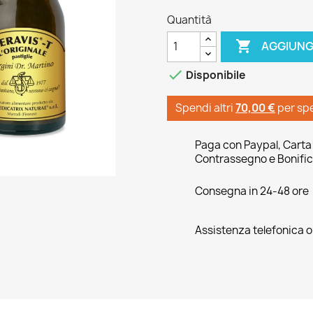
Quantità

AGGIUNG

Disponibile
Spendi altri
70,00 €
per sp
Paga con Paypal, Carta 
Contrassegno e Bonific
Consegna in 24-48 ore
Assistenza telefonica 