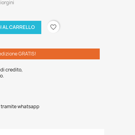
iorgini
favorite_border
I AL CARRELLO
edizione GRATIS!
di credito,
o.
o tramite whatsapp