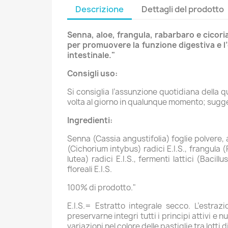
Descrizione
Dettagli del prodotto
Senna, aloe, frangula, rabarbaro e cicoria
per promuovere la funzione digestiva e l’el
intestinale."
Consigli uso:
Si consiglia l’assunzione quotidiana della qu
volta al giorno in qualunque momento; sugger
Ingredienti:
Senna (Cassia angustifolia) foglie polvere, 
(Cichorium intybus) radici E.I.S., frangula
lutea) radici E.I.S., fermenti lattici (Ba
floreali E.I.S.
100% di prodotto."
E.I.S.= Estratto integrale secco. L’estr
preservarne integri tutti i principi attivi e 
variazioni nel colore delle pastiglie tra lotti