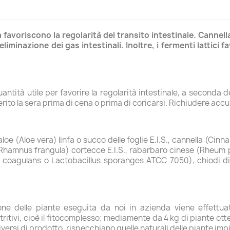
 favoriscono la regolarità del transito intestinale. Cannell
iminazione dei gas intestinali. Inoltre, i fermenti lattici fa
antità utile per favorire la regolarità intestinale, a seconda de
ito la sera prima di cena o prima di coricarsi. Richiudere accu
aloe (Aloe vera) linfa o succo delle foglie E.I.S., cannella (Ci
 (Rhamnus frangula) cortecce E.I.S., rabarbaro cinese (Rheum
cillus coagulans o Lactobacillus sporanges ATCC 7050), chiod
azione delle piante eseguita da noi in azienda viene effett
nutritivi, cioè il fitocomplesso; mediamente da 4 kg di piante ot
 diversi di prodotto, rispecchiano quelle naturali delle piante imp