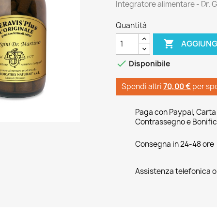
Integratore alimentare - Dr. G
Quantità

AGGIUNG

Disponibile
Spendi altri
70,00 €
per sp
Paga con Paypal, Carta 
Contrassegno e Bonific
Consegna in 24-48 ore
Assistenza telefonica 