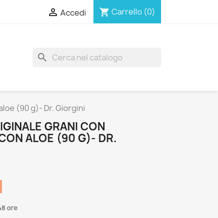

Carrello
(0)
shopping_cart
Accedi
search
loe (90 g)- Dr. Giorgini
RIGINALE GRANI CON
CON ALOE (90 G)- DR.
48 ore