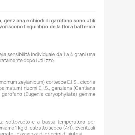
a, genziana e chiodi di garofano sono utili
voriscono l'equilibrio della flora batterica
lla sensibilità individuale da 1 a 4 grani una
ratamente dopo l'utilizzo.
nnamomum zeylanicum) cortecce E.I.S., cicoria
 palmatum) rizomi E.I.S., genziana (Gentiana
i di garofano (Eugenia caryophyllata) gemme
uata sottovuoto e a bassa temperatura per
teniamo 1 kg di estratto secco (4:1). Eventuali
iegate, in assenza di principi di sintesi.