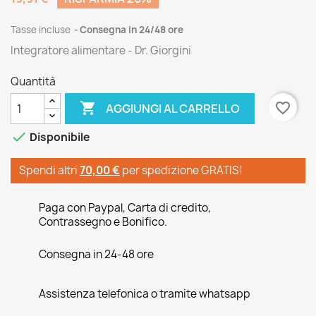
Tasse incluse
Consegna in 24/48 ore
Integratore alimentare - Dr. Giorgini
Quantità

favorite_border
AGGIUNGI AL CARRELLO

Disponibile
Spendi altri
70,00 €
per spedizione GRATIS!
Paga con Paypal, Carta di credito,
Contrassegno e Bonifico.
Consegna in 24-48 ore
Assistenza telefonica o tramite whatsapp