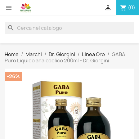


(0)
shopping_cart
search
Home
Marchi
Dr. Giorgini
Linea Oro
GABA
Puro Liquido analcoolico 200ml - Dr. Giorgini
-26%