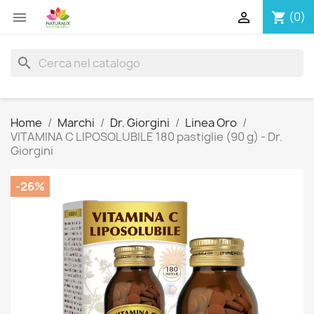


(0)
shopping_cart
search
Home
Marchi
Dr. Giorgini
Linea Oro
VITAMINA C LIPOSOLUBILE 180 pastiglie (90 g) - Dr.
Giorgini
-26%