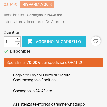
23,61 €
RISPARMIA 26%
Tasse incluse
Consegna in 24/48 ore
Integratore alimentare - Dr. Giorgini
Quantità

favorite_border
AGGIUNGI AL CARRELLO

Disponibile
Spendi altri
70,00 €
per spedizione GRATIS!
Paga con Paypal, Carta di credito,
Contrassegno e Bonifico.
Consegna in 24-48 ore
Assistenza telefonica o tramite whatsapp