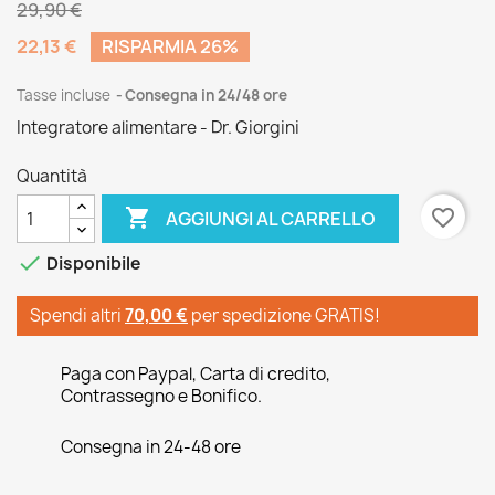
29,90 €
22,13 €
RISPARMIA 26%
Tasse incluse
Consegna in 24/48 ore
Integratore alimentare - Dr. Giorgini
Quantità

favorite_border
AGGIUNGI AL CARRELLO

Disponibile
Spendi altri
70,00 €
per spedizione GRATIS!
Paga con Paypal, Carta di credito,
Contrassegno e Bonifico.
Consegna in 24-48 ore