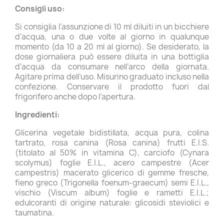
Consigli uso:
Si consiglia l’assunzione di 10 ml diluiti in un bicchiere
d’acqua, una o due volte al giorno in qualunque
momento (da 10 a 20 ml al giorno). Se desiderato, la
dose giornaliera può essere diluita in una bottiglia
d’acqua da consumare nell’arco della giornata.
Agitare prima dell’uso. Misurino graduato incluso nella
confezione. Conservare il prodotto fuori dal
frigorifero anche dopo l’apertura.
Ingredienti:
Glicerina vegetale bidistillata, acqua pura, colina
tartrato, rosa canina (Rosa canina) frutti E.I.S.
(titolato al 50% in vitamina C), carciofo (Cynara
scolymus) foglie E.I.L., acero campestre (Acer
campestris) macerato glicerico di gemme fresche,
fieno greco (Trigonella foenum-graecum) semi E.I.L.,
vischio (Viscum album) foglie e rametti E.I.L.;
edulcoranti di origine naturale: glicosidi steviolici e
taumatina.