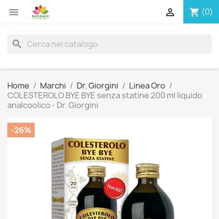


(0)
shopping_cart
search
Home
Marchi
Dr. Giorgini
Linea Oro
COLESTEROLO BYE BYE senza statine 200 ml liquido
analcoolico - Dr. Giorgini
-26%