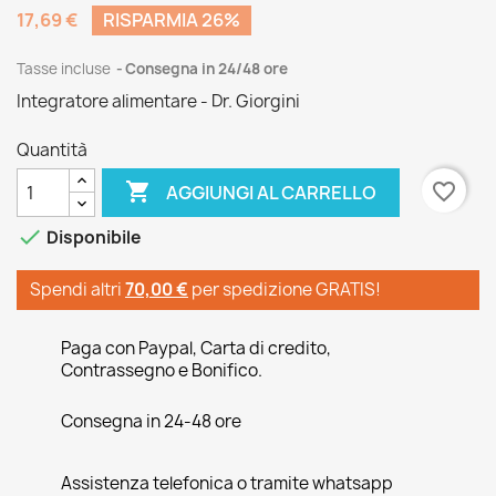
17,69 €
RISPARMIA 26%
Tasse incluse
Consegna in 24/48 ore
Integratore alimentare - Dr. Giorgini
Quantità

favorite_border
AGGIUNGI AL CARRELLO

Disponibile
Spendi altri
70,00 €
per spedizione GRATIS!
Paga con Paypal, Carta di credito,
Contrassegno e Bonifico.
Consegna in 24-48 ore
Assistenza telefonica o tramite whatsapp