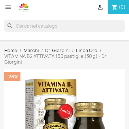


(0)
shopping_cart
search
Home
Marchi
Dr. Giorgini
Linea Oro
VITAMINA B2 ATTIVATA 150 pastiglie (30 g) - Dr.
Giorgini
-26%