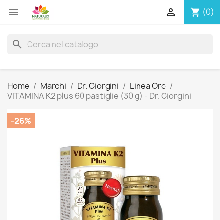


(0)
shopping_cart
search
Home
Marchi
Dr. Giorgini
Linea Oro
VITAMINA K2 plus 60 pastiglie (30 g) - Dr. Giorgini
-26%