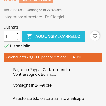
Tasse incluse
Consegna in 24/48 ore
Integratore alimentare - Dr. Giorgini
Quantità

favorite_border
AGGIUNGI AL CARRELLO

Disponibile
Spendi altri
70,00 €
per spedizione GRATIS!
Paga con Paypal, Carta di credito,
Contrassegno e Bonifico.
Consegna in 24-48 ore
Assistenza telefonica o tramite whatsapp