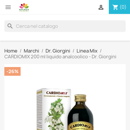


(0)
shopping_cart
search
Home
Marchi
Dr. Giorgini
Linea Mix
CARDIOMIX 200 ml liquido analcoolico - Dr. Giorgini
-26%