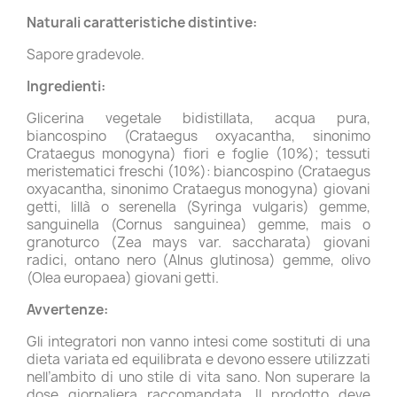
Naturali caratteristiche distintive:
Sapore gradevole.
Ingredienti:
Glicerina vegetale bidistillata, acqua pura,
biancospino (Crataegus oxyacantha, sinonimo
Crataegus monogyna) fiori e foglie (10%); tessuti
meristematici freschi (10%): biancospino (Crataegus
oxyacantha, sinonimo Crataegus monogyna) giovani
getti, lillà o serenella (Syringa vulgaris) gemme,
sanguinella (Cornus sanguinea) gemme, mais o
granoturco (Zea mays var. saccharata) giovani
radici, ontano nero (Alnus glutinosa) gemme, olivo
(Olea europaea) giovani getti.
Avvertenze:
Gli integratori non vanno intesi come sostituti di una
dieta variata ed equilibrata e devono essere utilizzati
nell’ambito di uno stile di vita sano. Non superare la
dose giornaliera raccomandata. Il prodotto deve