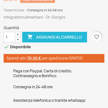
Tasse incluse
Consegna in 24/48 ore
Integratore alimentare - Dr. Giorgini
Quantità

favorite_border
AGGIUNGI AL CARRELLO

Disponibile
Spendi altri
70,00 €
per spedizione GRATIS!
Paga con Paypal, Carta di credito,
Contrassegno e Bonifico.
Consegna in 24-48 ore
Assistenza telefonica o tramite whatsapp