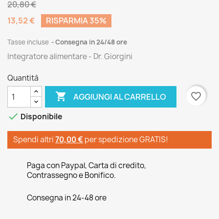
20,80 €
13,52 €
RISPARMIA 35%
Tasse incluse
Consegna in 24/48 ore
Integratore alimentare - Dr. Giorgini
Quantità

favorite_border
AGGIUNGI AL CARRELLO

Disponibile
Spendi altri
70,00 €
per spedizione GRATIS!
Paga con Paypal, Carta di credito,
Contrassegno e Bonifico.
Consegna in 24-48 ore