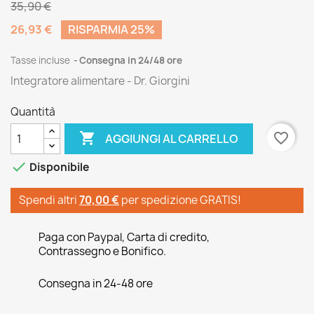
35,90 €
26,93 €
RISPARMIA 25%
Tasse incluse
Consegna in 24/48 ore
Integratore alimentare - Dr. Giorgini
Quantità

favorite_border
AGGIUNGI AL CARRELLO

Disponibile
Spendi altri
70,00 €
per spedizione GRATIS!
Paga con Paypal, Carta di credito,
Contrassegno e Bonifico.
Consegna in 24-48 ore