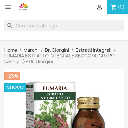


(0)
shopping_cart
search
Home
Marchi
Dr. Giorgini
Estratti Integrali
FUMARIA ESTRATTO INTEGRALE SECCO 90 GR (180
pastiglie) - Dr. Giorgini
-25%
NUOVO