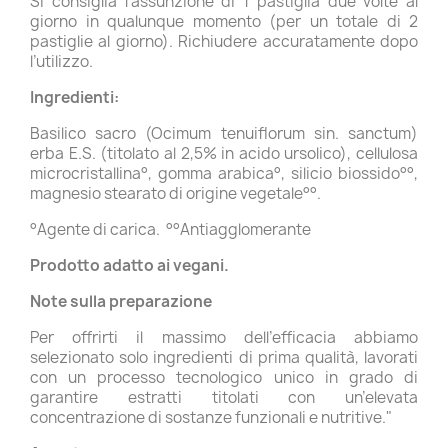
Si consiglia l’assunzione di 1 pastiglia due volte al
giorno in qualunque momento (per un totale di 2
pastiglie al giorno). Richiudere accuratamente dopo
l’utilizzo.
Ingredienti:
Basilico sacro (Ocimum tenuiflorum sin. sanctum)
erba E.S. (titolato al 2,5% in acido ursolico), cellulosa
microcristallina°, gomma arabica°, silicio biossido°°,
magnesio stearato di origine vegetale°°.
°Agente di carica. °°Antiagglomerante
Prodotto adatto ai vegani.
Note sulla preparazione
Per offrirti il massimo dell’efficacia abbiamo
selezionato solo ingredienti di prima qualità, lavorati
con un processo tecnologico unico in grado di
garantire estratti titolati con un’elevata
concentrazione di sostanze funzionali e nutritive."