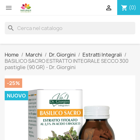


(0)
shopping_cart
search
Home
Marchi
Dr. Giorgini
Estratti Integrali
BASILICO SACRO ESTRATTO INTEGRALE SECCO 300
pastiglie (90 GR) - Dr. Giorgini
-25%
NUOVO