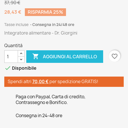
37,90 €
28,43 €
RISPARMIA 25%
Tasse incluse
Consegna in 24/48 ore
Integratore alimentare - Dr. Giorgini
Quantità

favorite_border
AGGIUNGI AL CARRELLO

Disponibile
Spendi altri
70,00 €
per spedizione GRATIS!
Paga con Paypal, Carta di credito,
Contrassegno e Bonifico.
Consegna in 24-48 ore