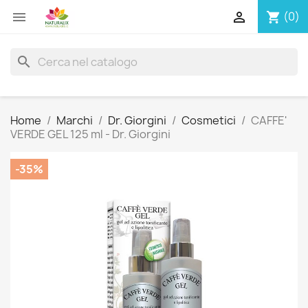


(0)
shopping_cart
search
Home
Marchi
Dr. Giorgini
Cosmetici
CAFFE'
VERDE GEL 125 ml - Dr. Giorgini
-35%