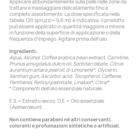
Applicare abbondantemente sulla pelle nelle zone da
trattare e massaggiare delicatamente fino a
completo assorbimento. La dose specificata nella
tabella (20 spruzzi= 9,6 ml) è indicativa: il prodotto
può essere applicato in quantità maggiore o minore,
in funzione della superficie di applicazione o della
frequenza d’impiego. Agitare prima dell’uso.
Ingredienti:
Aqua, Alcohol, Coffea arabica bean extract, Carnitine,
Prunus amygdalus dulcis oil, Sorbitan oleate, Citrus
aurantium amara peel oil, d-Limonene*, Glycerin,
Xanthan gum, Ascorbic acid, Tocopherol, Caffeine,
Panthenol, Retinyl palmitate, Linalool*, Citral*.
* Componenti dell’olio essenziale naturale.
E.S.= Estratto secco. O.E.= Olio essenziale
(
Aetheroleum
).
Non contiene parabeni né altri conservanti,
coloranti e profumazioni sintetiche o artificiali.