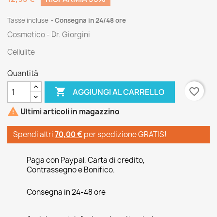
Tasse incluse
Consegna in 24/48 ore
Cosmetico - Dr. Giorgini
Cellulite
Quantità

favorite_border
AGGIUNGI AL CARRELLO

Ultimi articoli in magazzino
Spendi altri
70,00 €
per spedizione GRATIS!
Paga con Paypal, Carta di credito,
Contrassegno e Bonifico.
Consegna in 24-48 ore