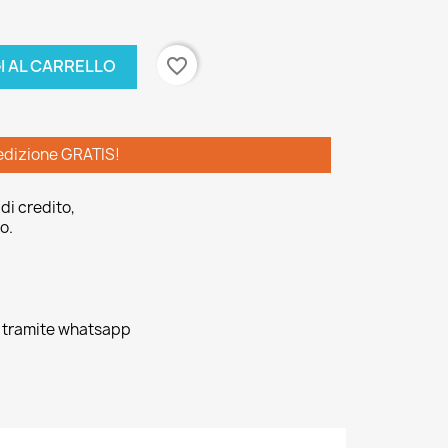
favorite_border
I AL CARRELLO
edizione GRATIS!
di credito,
o.
o tramite whatsapp