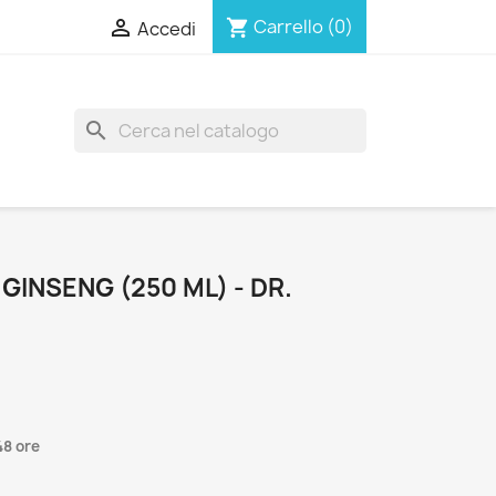

Carrello
(0)
shopping_cart
Accedi
search
GINSENG (250 ML) - DR.
48 ore