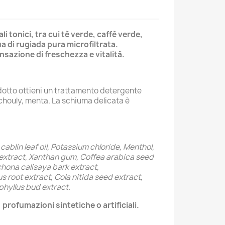
i tonici, tra cui tè verde, caffè verde,
ua di rugiada pura microfiltrata.
sazione di freschezza e vitalità.
odotto ottieni un trattamento detergente
tchouly, menta. La schiuma delicata è
blin leaf oil, Potassium chloride, Menthol,
 extract, Xanthan gum, Coffea arabica seed
chona calisaya bark extract,
root extract, Cola nitida seed extract,
phyllus bud extract.
profumazioni sintetiche o artificiali.