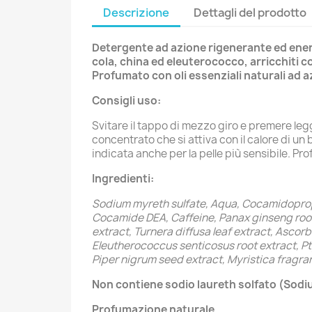
Descrizione
Dettagli del prodotto
Detergente ad azione rigenerante ed energiz
cola, china ed eleuterococco, arricchiti co
Profumato con oli essenziali naturali ad 
Consigli uso:
Svitare il tappo di mezzo giro e premere le
concentrato che si attiva con il calore di u
indicata anche per la pelle più sensibile. 
Ingredienti:
Sodium myreth sulfate, Aqua, Cocamidopropyl
Cocamide DEA, Caffeine, Panax ginseng root 
extract, Turnera diffusa leaf extract, Asco
Eleutherococcus senticosus root extract, P
Piper nigrum seed extract, Myristica fragran
Non contiene sodio laureth solfato (Sodium
Profumazione naturale