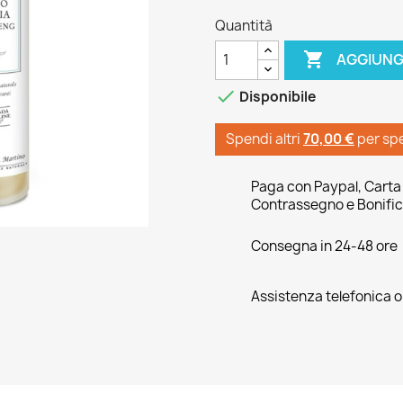
Quantità

AGGIUNG

Disponibile
Spendi altri
70,00 €
per sp
Paga con Paypal, Carta 
Contrassegno e Bonific
Consegna in 24-48 ore
Assistenza telefonica 