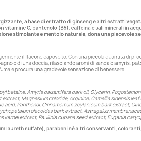
zante, a base di estratto di ginseng e altri estratti vegetal
n vitamine C, pantenolo (B5), caffeina e sali minerali in acq
azione stimolante e mentolo naturale, dona una piacevole sen
ggermente il flacone capovolto. Con una piccola quantità di pr
n bagno o di una doccia, rilasciando aromi di sandalo amyris, pa
Profuma e procura una gradevole sensazione di benessere.
 betaine, Amyris balsamifera bark oil, Glycerin, Pogostemon ca
extract, Magnesium chloride, Arginine, Camellia sinensis leaf
rbic acid, Panthenol, Cinnamomum zeylanicum bark extract, Cin
tychopetalum olacoides bark extract, Astragalus membranaceus 
s kernel extract, Paullinia cupana seed extract, Eugenia caryo
 laureth sulfate), parabeni né altri conservanti, coloranti, 