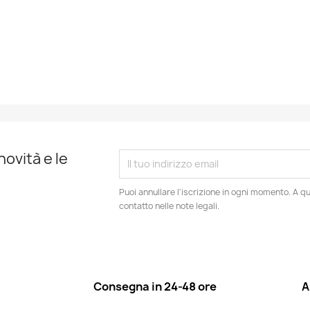
novità e le
Puoi annullare l'iscrizione in ogni momento. A qu
contatto nelle note legali.
Consegna in 24-48 ore
A