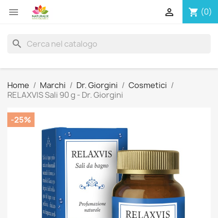


(0)
shopping_cart
search
Home
Marchi
Dr. Giorgini
Cosmetici
RELAXVIS Sali 90 g - Dr. Giorgini
-25%