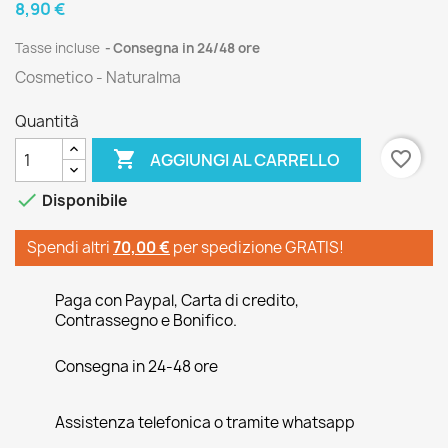
8,90 €
Tasse incluse
Consegna in 24/48 ore
Cosmetico - Naturalma
Quantità

favorite_border
AGGIUNGI AL CARRELLO

Disponibile
Spendi altri
70,00 €
per spedizione GRATIS!
Paga con Paypal, Carta di credito,
Contrassegno e Bonifico.
Consegna in 24-48 ore
Assistenza telefonica o tramite whatsapp