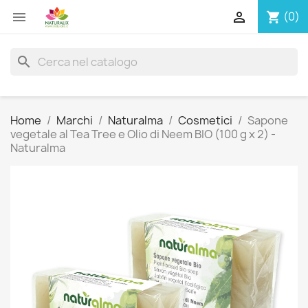


(0)
shopping_cart
search
Home
Marchi
Naturalma
Cosmetici
Sapone
vegetale al Tea Tree e Olio di Neem BIO (100 g x 2) -
Naturalma